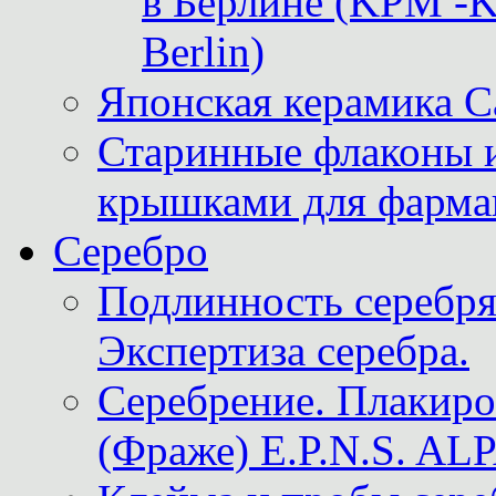
в Берлине (KPM -Kö
Berlin)
Японская керамика 
Старинные флаконы и
крышками для фарма
Серебро
Подлинность серебря
Экспертиза серебра.
Серебрение. Плакир
(Фраже) E.P.N.S. A