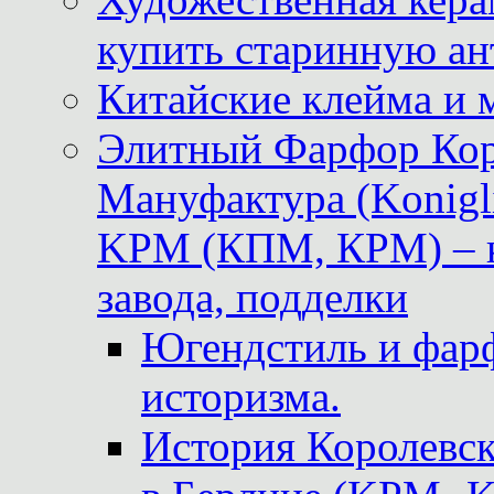
купить старинную ан
Китайские клейма и 
Элитный Фарфор Кор
Мануфактура (Konigli
KPM (КПМ, КРМ) – к
завода, подделки
Югендстиль и фар
историзма.
История Королевс