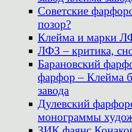
Советские фарфоро
позор?
Клейма и марки Л
ЛФЗ – критика, сно
Барановский фарфо
фарфор – Клейма 
завода
Дулевский фарфоро
монограммы худож
ЗИК фаянс Конаков