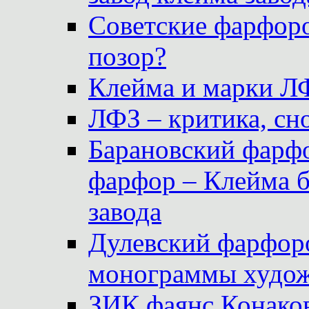
Советские фарфоро
позор?
Клейма и марки Л
ЛФЗ – критика, сно
Барановский фарфо
фарфор – Клейма 
завода
Дулевский фарфоро
монограммы худож
ЗИК фаянс Конаков