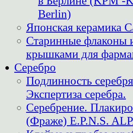
в Берлине (KPM -Kö
Berlin)
Японская керамика 
Старинные флаконы и
крышками для фарма
Серебро
Подлинность серебря
Экспертиза серебра.
Серебрение. Плакир
(Фраже) E.P.N.S. A