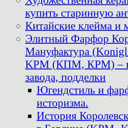
купить старинную ан
Китайские клейма и 
Элитный Фарфор Кор
Мануфактура (Konigli
KPM (КПМ, КРМ) – к
завода, подделки
Югендстиль и фар
историзма.
История Королевс