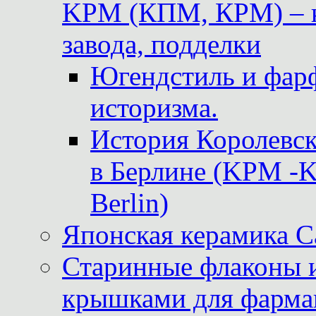
KPM (КПМ, КРМ) – к
завода, подделки
Югендстиль и фар
историзма.
История Королевс
в Берлине (KPM -Kö
Berlin)
Японская керамика 
Старинные флаконы и
крышками для фарма