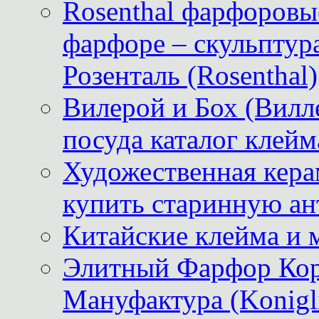
Rosenthal фарфоровые
фарфоре – скульптур
Розенталь (Rosenthal)
Вилерой и Бох (Вилле
посуда каталог клейм
Художественная керам
купить старинную ан
Китайские клейма и 
Элитный Фарфор Кор
Мануфактура (Konigli