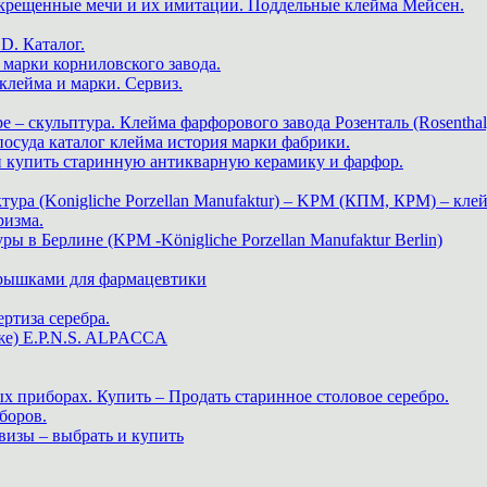
скрещенные мечи и их имитации. Поддельные клейма Мейсен.
. Каталог.
марки корниловского завода.
ейма и марки. Сервиз.
е – скульптура. Клейма фарфорового завода Розенталь (Rosenthal
 посуда каталог клейма история марки фабрики.
 и купить старинную антикварную керамику и фарфор.
ра (Konigliche Porzellan Manufaktur) – KPM (КПМ, КРМ) – клей
ризма.
в Берлине (KPM -Königliche Porzellan Manufaktur Berlin)
крышками для фармацевтики
ртиза серебра.
же) E.P.N.S. ALPACCA
х приборах. Купить – Продать старинное столовое серебро.
боров.
визы – выбрать и купить