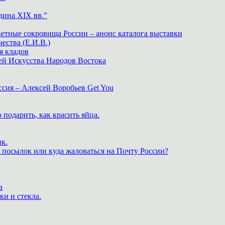
дина XIX вв.”
ветные сокровища России – анонс каталога выставки
тва (Е.И.В.)
я кладов
ей Искусства Народов Востока
ия – Алексей Воробьев Get You
 подарить, как красить яйца.
к.
 посылок или куда жаловаться на Почту России?
а
ки и стекла.