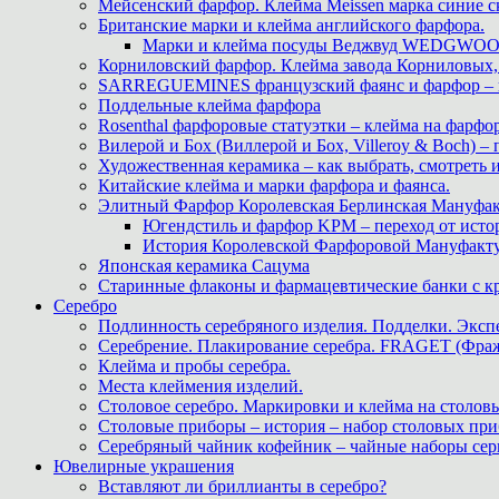
Мейсенский фарфор. Клейма Meissen марка синие 
Британские марки и клейма английского фарфора.
Марки и клейма посуды Веджвуд WEDGWOOD
Корниловский фарфор. Клейма завода Корниловых, 
SARREGUEMINES французский фаянс и фарфор – кл
Поддельные клейма фарфора
Rosenthal фарфоровые статуэтки – клейма на фарфор
Вилерой и Бох (Виллерой и Бох, Villeroy & Boch) –
Художественная керамика – как выбрать, смотреть
Китайские клейма и марки фарфора и фаянса.
Элитный Фарфор Королевская Берлинская Мануфакту
Югендстиль и фарфор KPM – переход от исто
История Королевской Фарфоровой Мануфактуры 
Японская керамика Сацума
Старинные флаконы и фармацевтические банки с 
Серебро
Подлинность серебряного изделия. Подделки. Экспе
Серебрение. Плакирование серебра. FRAGET (Фра
Клейма и пробы серебра.
Места клеймения изделий.
Столовое серебро. Маркировки и клейма на столовы
Столовые приборы – история – набор столовых при
Серебряный чайник кофейник – чайные наборы сер
Ювелирные украшения
Вставляют ли бриллианты в серебро?