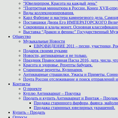
“Ювелирпром. Красота на каждый день”
“Портретная миниатюра в России. Конец XVII-сере
Виды коллекционирования.
Карл Фаберже и мастера камнерезного дела. Самоц
Поставщики Двора Его ИМПЕРАТОРСКОГО Величес
Сокровища и клады монет. Основная классификаци
Выставка “Дракон и феникс” Государственный Муз
Общество
Музыкальные Новости
ЕВРОВИДЕНИЕ 2011 – песни, участники, Росс
Подарок своими руками
Новости, антикварные и не только.
Праздник Православная Пасха 2016, дата, числа, что
Красота и здоровье. Рецепты бабушек.
Старинные рецепты. Кулинария.
Антикварные страшилки. Ужасы и Приметы. Сонни
Почта России отслеживание и поиск отправлений и
Контакты
О проекте
Куплю Антиквариат – Покупка
Продать и купить Антиквариат и Винтаж – Продаж
Продажа старинного фарфора, фаянса, майоли
Продажа старинных ювелирных украшений.
Купить – Продать
Опросы