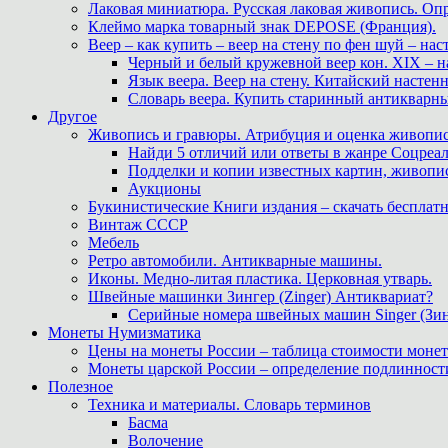
Лаковая миниатюра. Русская лаковая живопись. О
Клеймо марка товарный знак DEPOSE (Франция).
Веер – как купить – веер на стену по фен шуй – нас
Черный и белый кружевной веер кон. XIX – н
Язык веера. Веер на стену. Китайский настен
Словарь веера. Купить старинный антикварн
Другое
Живопись и гравюры. Атрибуция и оценка живопис
Найди 5 отличий или ответы в жанре Соцреал
Подделки и копии известных картин, живопис
Аукционы
Букинистические Книги издания – скачать бесплатн
Винтаж СССР
Мебель
Ретро автомобили. Антикварные машины.
Иконы. Медно-литая пластика. Церковная утварь.
Швейные машинки Зингер (Zinger) Антиквариат?
Серийные номера швейных машин Singer (Зин
Монеты Нумизматика
Цены на монеты России – таблица стоимости монет
Монеты царской России – определение подлинност
Полезное
Техника и материалы. Словарь терминов
Басма
Волочение