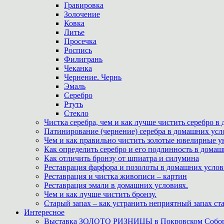
Гравировка
Золочение
Ковка
Литье
Просечка
Роспись
Филигрань
Чеканка
Чернение. Чернь
Эмаль
Серебро
Ртуть
Стекло
Чистка серебра, чем и как лучше чистить серебро в
Патинирование (чернение) серебра в домашних усл
Чем и как правильно чистить золотые ювелирные у
Как определить серебро и его подлинность в дома
Как отличить бронзу от шпиатра и силумина
Реставрация фарфора и позолоты в домашних усло
Реставрация и чистка живописи – картин
Реставрация эмали в домашних условиях.
Чем и как лучше чистить бронзу.
Старый запах – как устранить неприятный запах ста
Интересное
Выставка ЗОЛОТО РИЗНИЦЫ в Покровском Собо