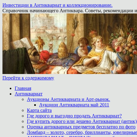
Инвестиции в Антиквариат и коллекционирование.
Справочник начинающего Антиквара. Советы, рекомендации и
Перейти к содержимому
Главная
Антиквариат
Аукционы Антиквариата и Арт-рынок.
Аукцион Антиквариата май 2011
Карта сайта
Где дорого и выгодно продать Антиквариат?
Где купить дорого или дешево Антиквариат (антик)
Оценка антикварных предметов бесплатно по фото
Ломбард – золото, серебро, бриллианты, ювелирные