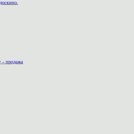
доскино.
у – продажа