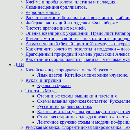
Клейма и пробы золота, платины и палладия.
Люминесценция бриллиантов.
Червоное золото.
Расчет стоимости бриллианта. Цвет, чистота, табли
Фаберже настоящий и подделки. Фальшберже.
Чистота драгоценных камней.
Оценка ювелирных украшений. Прайс лист Рапапорт
Камень аметист – свойства – как отличить: приро
Алмаз и черный (белый, цветной) жемчуг – натура
Как отличить золото от позолоты и подделки – позо
Драгоценный природный камень уральский Алекса
Как отличить бриллиант от фианита – что такое му
ДПИ
Китайская перегородчатая эмаль. Клуазоне.
Язык цветов. Китайская символика клуазоне.
Куклы и игрушки
Куклы из бумаги
Текстиль Мода.
Старинные схемы вышивки и плетения
Схемы вязания крючком бесплатно. Рукоделие
Русский народный костюм.
Как отличить натуральную кожу от искусстве
Стильная старинная одежда кружево – платья
Ленточное кружево схемы и модели по-францу
Римская мозаика, флорентийская микромозаика. Те