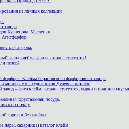
нка – скидки до 70%!!!
ирования из личных коллекций
р.
о завода
дов Кузнецова. Масленки.
. Агитфарфор.
аянс от фарфора.
ый завод клейма завода каталог статуэток!
или позор?
й фарфор – Клейма барановского фарфорового завода
и и монограммы художников Дулево – каталог
завод – фото клейм, каталог статуэток, марки и подписи скуль
теклянная (хрустальная) посуда.
пись по стеклу.
ной тарелки без клейма
е пары, сахарница) каталог клейм