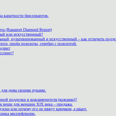
ца каратности бриллиантов.
а (Rapaport Diamond Report)
дный или искусственный?
льный, культивированный и искусственный – как отличить подде
лота, проба позолоты, серебро с позолотой.
ндрит
ассонит?
 для дома своими руками.
нной подделки и кожзаменителя (кожзама)?
 и вещи для женщин XIX века – продажа.
зски или почему его не вяжут крючком, а шьют.
хника миллефлиори.