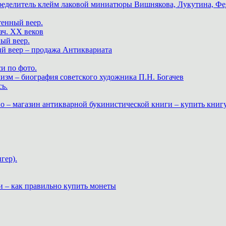
пределитель клейм лаковой миниатюры Вишнякова, Лукутина, Фе
тенный веер.
ач. XX веков
ный веер.
ый веер – продажа Антиквариата
и по фото.
изм – биография советского художника П.Н. Богачев
ь.
о – магазин антикварной букинистической книги – купить книг
гер).
и – как правильно купить монеты