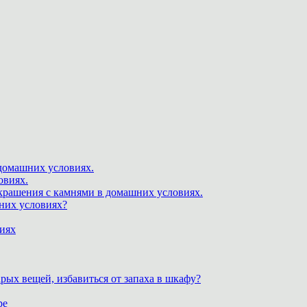
 домашних условиях.
овиях.
крашения с камнями в домашних условиях.
шних условиях?
виях
рых вещей, избавиться от запаха в шкафу?
ре