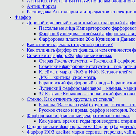
АНТИКВАРИАТ и ВИНТАЖ по ценам блошиного ры
Антик Форум
Распродажа Антиквариата и предметов коллекцион
Фарфор
Дорогой и дешевый старинный антикварный фарфо
Пасхальные яйца Императорского фарфоровог
Фарфор Кузнецова – клейма фарфоровых заво
Фарфоровая пластика 20-х Кузнецов и Данько
Как отличить деколь от ручной росписи?
Как отличить фарфор от фаянса, и чем отличается ф
Советский фарфор. Фарфоровые клейма.
Старая Гжель статуэтки – Гжельский фарфоров
Советские фарфоровые статуэтки – гордость 
Клейма и марки ЛФЗ и ИФЗ. Каталог клейм
ЛФЗ – критика, снос мозга.
Барановский фарфоровый завод – Барановски
Дулевский фарфоровый завод – клейма, марк
ЗИК фаянс Конаково – конаковский фаянсовый 
Стекло. Как отличить хрусталь от стекла?
Баккара (Baccarat crystal) хрусталь, стекло – с
Русское стекло и время, фарфор и история. Рос
Фарфоровые и фаянсовые декоративные тарелки.
Как узнать время и годы производства старин
Гарднеровский фарфор, клейма Гарднер (Гарднеръ).
Фарфор ИФЗ клейма марки сервизы (тарелки, чайны