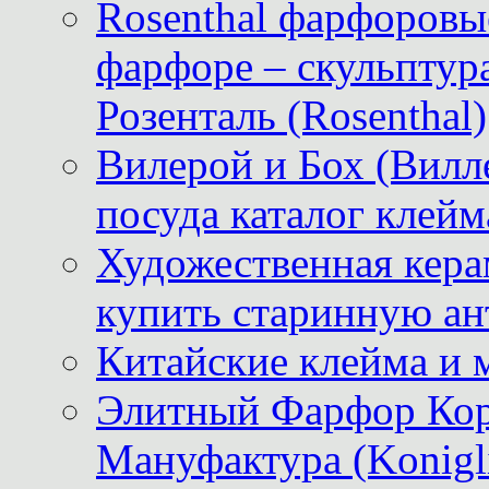
Rosenthal фарфоровые
фарфоре – скульптур
Розенталь (Rosenthal)
Вилерой и Бох (Вилле
посуда каталог клейм
Художественная керам
купить старинную ан
Китайские клейма и 
Элитный Фарфор Кор
Мануфактура (Konigli