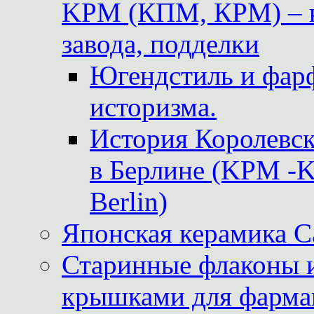
KPM (КПМ, КРМ) – к
завода, подделки
Югендстиль и фар
историзма.
История Королевс
в Берлине (KPM -Kö
Berlin)
Японская керамика 
Старинные флаконы и
крышками для фарма