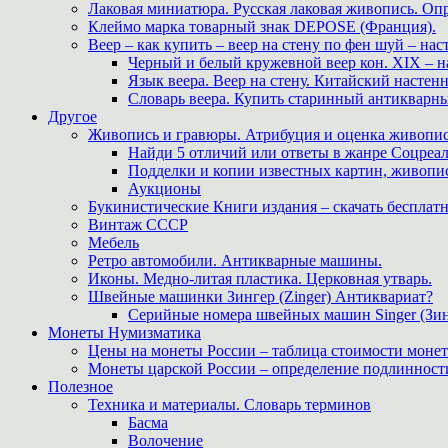
Лаковая миниатюра. Русская лаковая живопись. О
Клеймо марка товарный знак DEPOSE (Франция).
Веер – как купить – веер на стену по фен шуй – нас
Черный и белый кружевной веер кон. XIX – н
Язык веера. Веер на стену. Китайский настен
Словарь веера. Купить старинный антикварн
Другое
Живопись и гравюры. Атрибуция и оценка живопис
Найди 5 отличий или ответы в жанре Соцреал
Подделки и копии известных картин, живопис
Аукционы
Букинистические Книги издания – скачать бесплатн
Винтаж СССР
Мебель
Ретро автомобили. Антикварные машины.
Иконы. Медно-литая пластика. Церковная утварь.
Швейные машинки Зингер (Zinger) Антиквариат?
Серийные номера швейных машин Singer (Зин
Монеты Нумизматика
Цены на монеты России – таблица стоимости монет
Монеты царской России – определение подлинност
Полезное
Техника и материалы. Словарь терминов
Басма
Волочение