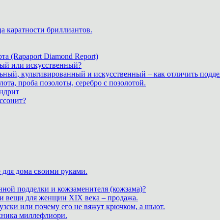
ца каратности бриллиантов.
а (Rapaport Diamond Report)
дный или искусственный?
льный, культивированный и искусственный – как отличить подде
лота, проба позолоты, серебро с позолотой.
ндрит
ассонит?
 для дома своими руками.
нной подделки и кожзаменителя (кожзама)?
 и вещи для женщин XIX века – продажа.
зски или почему его не вяжут крючком, а шьют.
хника миллефлиори.