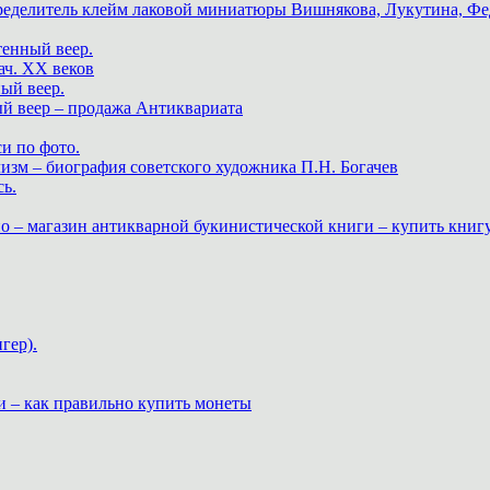
пределитель клейм лаковой миниатюры Вишнякова, Лукутина, Фе
тенный веер.
ач. XX веков
ный веер.
ый веер – продажа Антиквариата
и по фото.
изм – биография советского художника П.Н. Богачев
ь.
о – магазин антикварной букинистической книги – купить книг
гер).
и – как правильно купить монеты