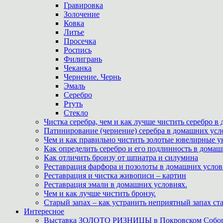
Гравировка
Золочение
Ковка
Литье
Просечка
Роспись
Филигрань
Чеканка
Чернение. Чернь
Эмаль
Серебро
Ртуть
Стекло
Чистка серебра, чем и как лучше чистить серебро в
Патинирование (чернение) серебра в домашних усл
Чем и как правильно чистить золотые ювелирные у
Как определить серебро и его подлинность в дома
Как отличить бронзу от шпиатра и силумина
Реставрация фарфора и позолоты в домашних усло
Реставрация и чистка живописи – картин
Реставрация эмали в домашних условиях.
Чем и как лучше чистить бронзу.
Старый запах – как устранить неприятный запах ста
Интересное
Выставка ЗОЛОТО РИЗНИЦЫ в Покровском Собо