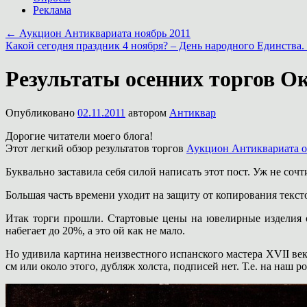
Реклама
←
Аукцион Антиквариата ноябрь 2011
Какой сегодня праздник 4 ноября? – День народного Единства.
Результаты осенних торгов О
Опубликовано
02.11.2011
автором
Антиквар
Дорогие читатели моего блога!
Этот легкий обзор результатов торгов
Аукцион Антиквариата о
Буквально заставила себя силой написать этот пост. Уж не сочти
Большая часть времени уходит на защиту от копирования тексто
Итак торги прошли. Стартовые цены на ювелирные изделия 
набегает до 20%, а это ой как не мало.
Но удивила картина неизвестного испанского мастера XVII века
см или около этого, дубляж холста, подписей нет. Т.е. на наш 