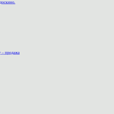
доскино.
у – продажа