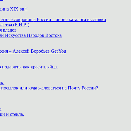
дина XIX вв.”
ветные сокровища России – анонс каталога выставки
тва (Е.И.В.)
я кладов
ей Искусства Народов Востока
ия – Алексей Воробьев Get You
 подарить, как красить яйца.
к.
 посылок или куда жаловаться на Почту России?
а
ки и стекла.