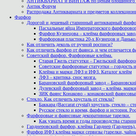
АНТИКВАРИАТ и ВИНТАЖ по ценам блошиного ры
Антик Форум
Распродажа Антиквариата и предметов коллекцион
Фарфор
Дорогой и дешевый старинный антикварный фарфо
Пасхальные яйца Императорского фарфоровог
Фарфор Кузнецова – клейма фарфоровых заво
Фарфоровая пластика 20-х Кузнецов и Данько
Как отличить деколь от ручной росписи?
Как отличить фарфор от фаянса, и чем отличается ф
Советский фарфор. Фарфоровые клейма.
Старая Гжель статуэтки – Гжельский фарфоров
Советские фарфоровые статуэтки – гордость 
Клейма и марки ЛФЗ и ИФЗ. Каталог клейм
ЛФЗ – критика, снос мозга.
Барановский фарфоровый завод – Барановски
Дулевский фарфоровый завод – клейма, марк
ЗИК фаянс Конаково – конаковский фаянсовый 
Стекло. Как отличить хрусталь от стекла?
Баккара (Baccarat crystal) хрусталь, стекло – с
Русское стекло и время, фарфор и история. Рос
Фарфоровые и фаянсовые декоративные тарелки.
Как узнать время и годы производства старин
Гарднеровский фарфор, клейма Гарднер (Гарднеръ).
Фарфор ИФЗ клейма марки сервизы (тарелки, чайны