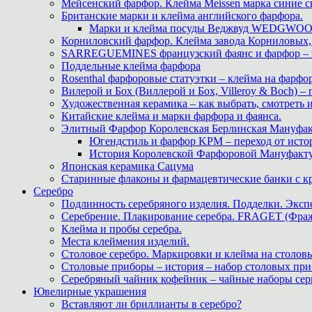
Мейсенский фарфор. Клейма Meissen марка синие 
Британские марки и клейма английского фарфора.
Марки и клейма посуды Веджвуд WEDGWOOD
Корниловский фарфор. Клейма завода Корниловых, 
SARREGUEMINES французский фаянс и фарфор – кл
Поддельные клейма фарфора
Rosenthal фарфоровые статуэтки – клейма на фарфор
Вилерой и Бох (Виллерой и Бох, Villeroy & Boch) –
Художественная керамика – как выбрать, смотреть
Китайские клейма и марки фарфора и фаянса.
Элитный Фарфор Королевская Берлинская Мануфакту
Югендстиль и фарфор KPM – переход от исто
История Королевской Фарфоровой Мануфактуры 
Японская керамика Сацума
Старинные флаконы и фармацевтические банки с 
Серебро
Подлинность серебряного изделия. Подделки. Экспе
Серебрение. Плакирование серебра. FRAGET (Фра
Клейма и пробы серебра.
Места клеймения изделий.
Столовое серебро. Маркировки и клейма на столовы
Столовые приборы – история – набор столовых при
Серебряный чайник кофейник – чайные наборы сер
Ювелирные украшения
Вставляют ли бриллианты в серебро?