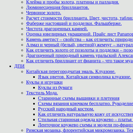
Клейма и пробы золота, платины и палладия.
Люминесценция бриллиантов.
Червоное золото.
Расчет стоимости бриллианта. Цвет, чистота, табли
Фаберже настоящий и подделки. Фальшберже.
Чистота драгоценных камней.
Оценка ювелирных украшений. Прайс лист Рапапорт
Камень аметист – свойства – как отличить: приро
Алмаз и черный (белый, цветной) жемчуг – натура
Как отличить золото от позолоты и подделки – позо
Драгоценный природный камень уральский Алекса
Как отличить бриллиант от фианита – что такое му
ДПИ
Китайская перегородчатая эмаль. Клуазоне.
Язык цветов. Китайская символика клуазоне.
Куклы и игрушки
Куклы из бумаги
Текстиль Мода.
Старинные схемы вышивки и плетения
Схемы вязания крючком бесплатно. Рукоделие
Русский народный костюм.
Как отличить натуральную кожу от искусстве
Стильная старинная одежда кружево – платья
Ленточное кружево схемы и модели по-францу
Римская мозаика, флорентийская микромозаика. Те