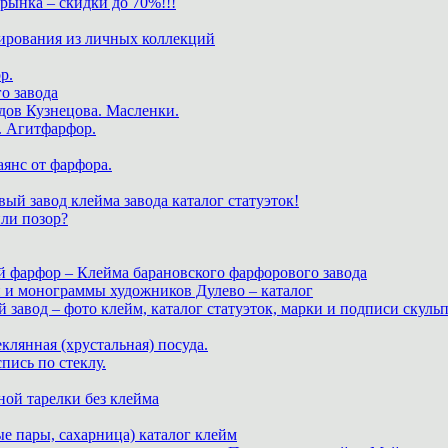
нка – скидки до 70%!!!
ирования из личных коллекций
р.
о завода
дов Кузнецова. Масленки.
. Агитфарфор.
аянс от фарфора.
ый завод клейма завода каталог статуэток!
или позор?
й фарфор – Клейма барановского фарфорового завода
и и монограммы художников Дулево – каталог
завод – фото клейм, каталог статуэток, марки и подписи скуль
теклянная (хрустальная) посуда.
пись по стеклу.
ной тарелки без клейма
е пары, сахарница) каталог клейм