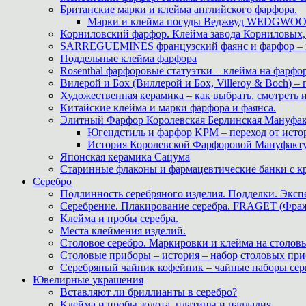
Британские марки и клейма английского фарфора.
Марки и клейма посуды Веджвуд WEDGWOOD
Корниловский фарфор. Клейма завода Корниловых, 
SARREGUEMINES французский фаянс и фарфор – кл
Поддельные клейма фарфора
Rosenthal фарфоровые статуэтки – клейма на фарфор
Вилерой и Бох (Виллерой и Бох, Villeroy & Boch) –
Художественная керамика – как выбрать, смотреть
Китайские клейма и марки фарфора и фаянса.
Элитный Фарфор Королевская Берлинская Мануфакту
Югендстиль и фарфор KPM – переход от исто
История Королевской Фарфоровой Мануфактуры 
Японская керамика Сацума
Старинные флаконы и фармацевтические банки с 
Серебро
Подлинность серебряного изделия. Подделки. Экспе
Серебрение. Плакирование серебра. FRAGET (Фра
Клейма и пробы серебра.
Места клеймения изделий.
Столовое серебро. Маркировки и клейма на столовы
Столовые приборы – история – набор столовых при
Серебряный чайник кофейник – чайные наборы сер
Ювелирные украшения
Вставляют ли бриллианты в серебро?
Клейма и пробы золота, платины и палладия.