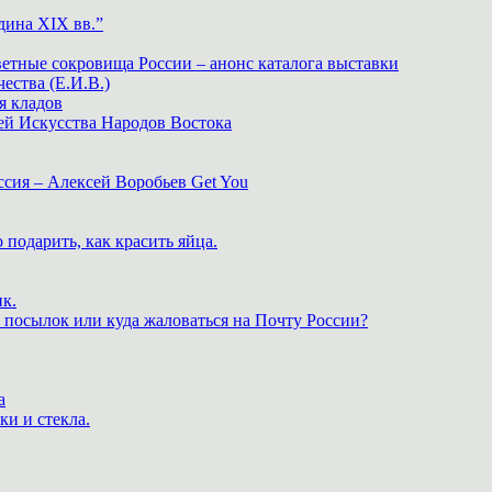
дина XIX вв.”
ветные сокровища России – анонс каталога выставки
тва (Е.И.В.)
я кладов
ей Искусства Народов Востока
ия – Алексей Воробьев Get You
 подарить, как красить яйца.
к.
 посылок или куда жаловаться на Почту России?
а
ки и стекла.