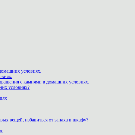
 домашних условиях.
овиях.
крашения с камнями в домашних условиях.
шних условиях?
виях
рых вещей, избавиться от запаха в шкафу?
ре