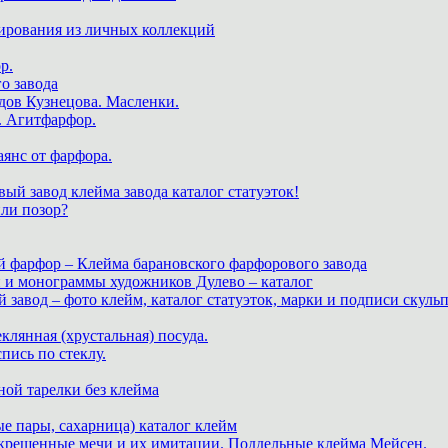
ирования из личных коллекций
р.
о завода
дов Кузнецова. Масленки.
. Агитфарфор.
аянс от фарфора.
ый завод клейма завода каталог статуэток!
или позор?
й фарфор – Клейма барановского фарфорового завода
и и монограммы художников Дулево – каталог
завод – фото клейм, каталог статуэток, марки и подписи скуль
теклянная (хрустальная) посуда.
пись по стеклу.
ной тарелки без клейма
е пары, сахарница) каталог клейм
скрещенные мечи и их имитации. Поддельные клейма Мейсен.