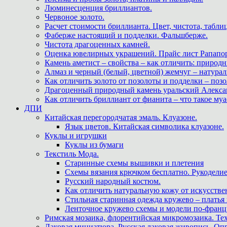
Люминесценция бриллиантов.
Червоное золото.
Расчет стоимости бриллианта. Цвет, чистота, табли
Фаберже настоящий и подделки. Фальшберже.
Чистота драгоценных камней.
Оценка ювелирных украшений. Прайс лист Рапапорт
Камень аметист – свойства – как отличить: приро
Алмаз и черный (белый, цветной) жемчуг – натура
Как отличить золото от позолоты и подделки – позо
Драгоценный природный камень уральский Алекса
Как отличить бриллиант от фианита – что такое му
ДПИ
Китайская перегородчатая эмаль. Клуазоне.
Язык цветов. Китайская символика клуазоне.
Куклы и игрушки
Куклы из бумаги
Текстиль Мода.
Старинные схемы вышивки и плетения
Схемы вязания крючком бесплатно. Рукоделие
Русский народный костюм.
Как отличить натуральную кожу от искусстве
Стильная старинная одежда кружево – платья
Ленточное кружево схемы и модели по-францу
Римская мозаика, флорентийская микромозаика. Те
Лаковая миниатюра. Русская лаковая живопись. О