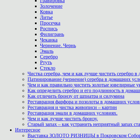
Гравировка
Золочение
Ковка
Литье
Просечка
Роспись
Филигрань
Чеканка
Чернение. Чернь
Эмаль
Серебро
Ртуть
Стекло
Чистка серебра, чем и как лучше чистить серебро в
Патинирование (чернение) серебра в домашних усл
Чем и как правильно чистить золотые ювелирные у
Как определить серебро и его подлинность в дома
Как отличить бронзу от шпиатра и силумина
Реставрация фарфора и позолоты в домашних усло
Реставрация и чистка живописи – картин
Реставрация эмали в домашних условиях.
Чем и как лучше чистить бронзу.
Старый запах – как устранить неприятный запах ста
Интересное
Выставка ЗОЛОТО РИЗНИЦЫ в Покровском Собо