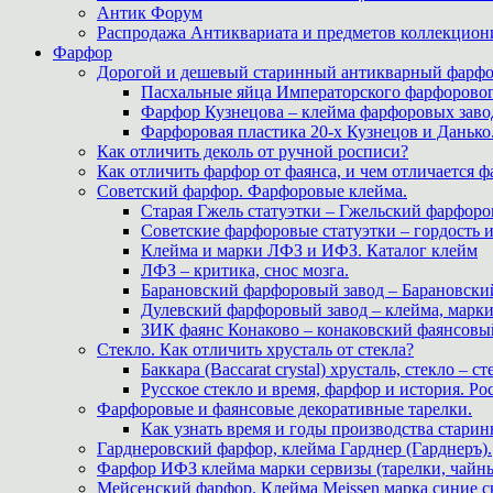
Антик Форум
Распродажа Антиквариата и предметов коллекцион
Фарфор
Дорогой и дешевый старинный антикварный фарфо
Пасхальные яйца Императорского фарфоровог
Фарфор Кузнецова – клейма фарфоровых заво
Фарфоровая пластика 20-х Кузнецов и Данько
Как отличить деколь от ручной росписи?
Как отличить фарфор от фаянса, и чем отличается ф
Советский фарфор. Фарфоровые клейма.
Старая Гжель статуэтки – Гжельский фарфоров
Советские фарфоровые статуэтки – гордость 
Клейма и марки ЛФЗ и ИФЗ. Каталог клейм
ЛФЗ – критика, снос мозга.
Барановский фарфоровый завод – Барановски
Дулевский фарфоровый завод – клейма, марк
ЗИК фаянс Конаково – конаковский фаянсовый 
Стекло. Как отличить хрусталь от стекла?
Баккара (Baccarat crystal) хрусталь, стекло – с
Русское стекло и время, фарфор и история. Рос
Фарфоровые и фаянсовые декоративные тарелки.
Как узнать время и годы производства старин
Гарднеровский фарфор, клейма Гарднер (Гарднеръ).
Фарфор ИФЗ клейма марки сервизы (тарелки, чайны
Мейсенский фарфор. Клейма Meissen марка синие 