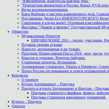
“Ювелирпром. Красота на каждый день”
“Портретная миниатюра в России. Конец XVII-сере
Виды коллекционирования.
Карл Фаберже и мастера камнерезного дела. Самоц
Поставщики Двора Его ИМПЕРАТОРСКОГО Величес
Сокровища и клады монет. Основная классификаци
Выставка “Дракон и феникс” Государственный Муз
Общество
Музыкальные Новости
ЕВРОВИДЕНИЕ 2011 – песни, участники, Росс
Подарок своими руками
Новости, антикварные и не только.
Праздник Православная Пасха 2016, дата, числа, что
Красота и здоровье. Рецепты бабушек.
Старинные рецепты. Кулинария.
Антикварные страшилки. Ужасы и Приметы. Сонни
Почта России отслеживание и поиск отправлений и
Контакты
О проекте
Куплю Антиквариат – Покупка
Продать и купить Антиквариат и Винтаж – Продаж
Продажа старинного фарфора, фаянса, майоли
Продажа старинных ювелирных украшений.
Купить – Продать
Опросы