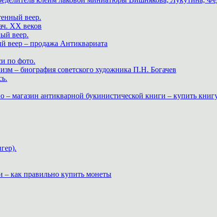
тенный веер.
ач. XX веков
ный веер.
ый веер – продажа Антиквариата
и по фото.
изм – биография советского художника П.Н. Богачев
ь.
о – магазин антикварной букинистической книги – купить книг
гер).
и – как правильно купить монеты