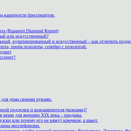
ца каратности бриллиантов.
а (Rapaport Diamond Report)
дный или искусственный?
льный, культивированный и искусственный – как отличить подде
лота, проба позолоты, серебро с позолотой.
ндрит
ассонит?
 для дома своими руками.
нной подделки и кожзаменителя (кожзама)?
 и вещи для женщин XIX века – продажа.
зски или почему его не вяжут крючком, а шьют.
хника миллефлиори.
пределитель клейм лаковой миниатюры Вишнякова, Лукутина, Фе