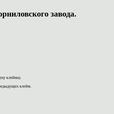
рниловского завода.
рху клейма).
предыдущих клейм.