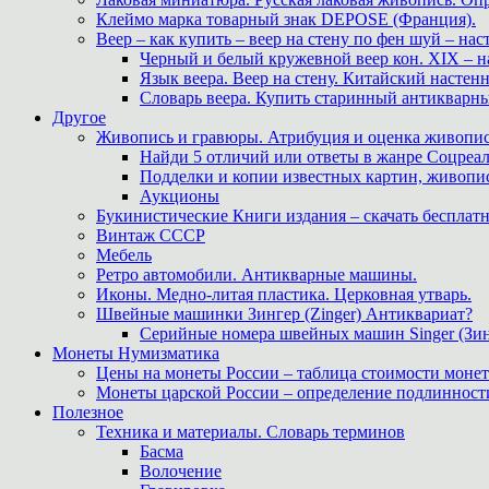
Клеймо марка товарный знак DEPOSE (Франция).
Веер – как купить – веер на стену по фен шуй – нас
Черный и белый кружевной веер кон. XIX – н
Язык веера. Веер на стену. Китайский настен
Словарь веера. Купить старинный антикварн
Другое
Живопись и гравюры. Атрибуция и оценка живопис
Найди 5 отличий или ответы в жанре Соцреал
Подделки и копии известных картин, живопис
Аукционы
Букинистические Книги издания – скачать бесплатн
Винтаж СССР
Мебель
Ретро автомобили. Антикварные машины.
Иконы. Медно-литая пластика. Церковная утварь.
Швейные машинки Зингер (Zinger) Антиквариат?
Серийные номера швейных машин Singer (Зин
Монеты Нумизматика
Цены на монеты России – таблица стоимости монет
Монеты царской России – определение подлинност
Полезное
Техника и материалы. Словарь терминов
Басма
Волочение