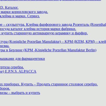
. Каталог.
марки корниловского завода.
ейма и марки. Сервиз.
е – скульптура. Клейма фарфорового завода Розенталь (Rosenthal
 посуда каталог клейма история марки фабрики.
 и купить старинную антикварную керамику и фарфор.
ра (Konigliche Porzellan Manufaktur) – KPM (КПМ, КРМ) – клей
ризма.
в Берлине (KPM -Königliche Porzellan Manufaktur Berlin)
крышками для фармацевтики
ртиза серебра.
же) E.P.N.S. ALPACCA
х приборах. Купить – Продать старинное столовое серебро.
боров.
визы – выбрать и купить