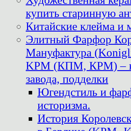
купить старинную ан
Китайские клейма и 
Элитный Фарфор Кор
Мануфактура (Konigli
KPM (КПМ, КРМ) – к
завода, подделки
Югендстиль и фар
историзма.
История Королевс