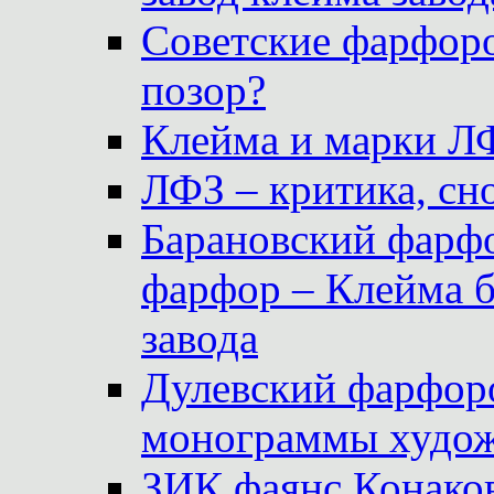
Советские фарфоро
позор?
Клейма и марки Л
ЛФЗ – критика, сно
Барановский фарфо
фарфор – Клейма 
завода
Дулевский фарфоро
монограммы худож
ЗИК фаянс Конаков