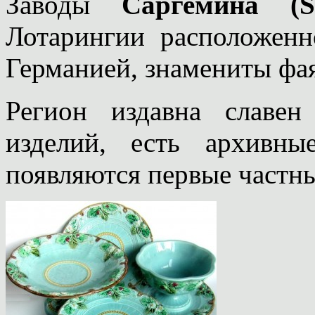
Заводы
Саргемина (Sa
Лотарингии расположенн
Германией, знамениты фа
Регион издавна славен
изделий, есть архивн
появляются первые частн