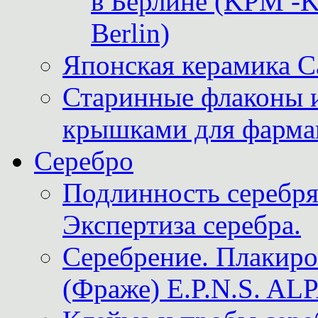
в Берлине (KPM -Kö
Berlin)
Японская керамика 
Старинные флаконы и
крышками для фарма
Серебро
Подлинность серебря
Экспертиза серебра.
Серебрение. Плакир
(Фраже) E.P.N.S. A