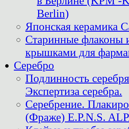
в Берлине (KPM -Kö
Berlin)
Японская керамика 
Старинные флаконы и
крышками для фарма
Серебро
Подлинность серебря
Экспертиза серебра.
Серебрение. Плакир
(Фраже) E.P.N.S. A