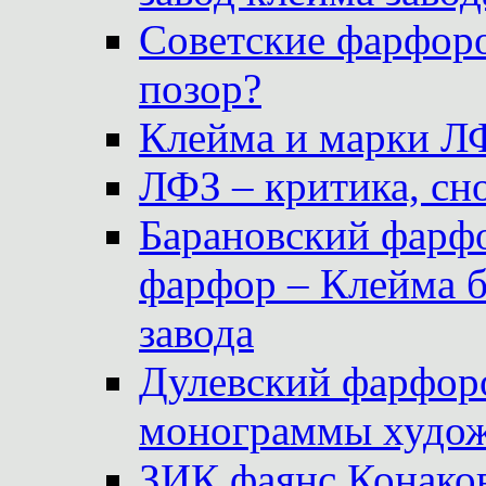
Советские фарфоро
позор?
Клейма и марки Л
ЛФЗ – критика, сно
Барановский фарфо
фарфор – Клейма 
завода
Дулевский фарфоро
монограммы худож
ЗИК фаянс Конаков