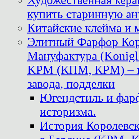
купить старинную ан
Китайские клейма и 
Элитный Фарфор Кор
Мануфактура (Konigli
KPM (КПМ, КРМ) – к
завода, подделки
Югендстиль и фар
историзма.
История Королевс