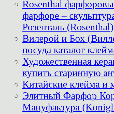
Rosenthal фарфоровые
фарфоре – скульптур
Розенталь (Rosenthal)
Вилерой и Бох (Вилле
посуда каталог клейм
Художественная керам
купить старинную ан
Китайские клейма и 
Элитный Фарфор Кор
Мануфактура (Konigli