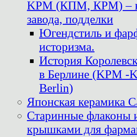
KPM (КПМ, КРМ) – к
завода, подделки
Югендстиль и фар
историзма.
История Королевс
в Берлине (KPM -Kö
Berlin)
Японская керамика 
Старинные флаконы и
крышками для фарма