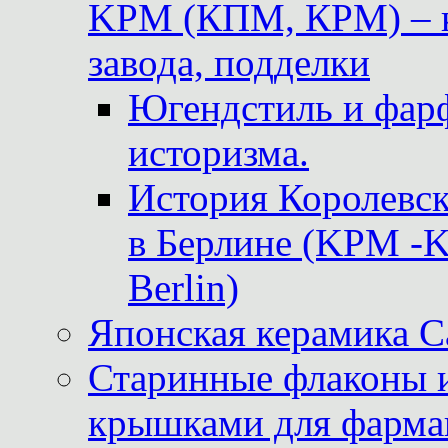
KPM (КПМ, КРМ) – к
завода, подделки
Югендстиль и фар
историзма.
История Королевс
в Берлине (KPM -Kö
Berlin)
Японская керамика 
Старинные флаконы и
крышками для фарма