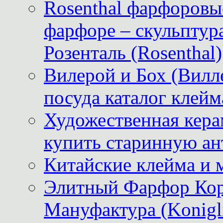
Rosenthal фарфоровые
фарфоре – скульптур
Розенталь (Rosenthal)
Вилерой и Бох (Вилле
посуда каталог клейм
Художественная керам
купить старинную ан
Китайские клейма и 
Элитный Фарфор Кор
Мануфактура (Konigli