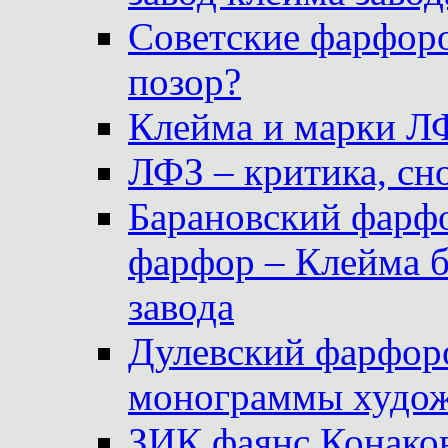
Советские фарфоро
позор?
Клейма и марки Л
ЛФЗ – критика, сно
Барановский фарфо
фарфор – Клейма 
завода
Дулевский фарфоро
монограммы худож
ЗИК фаянс Конаков