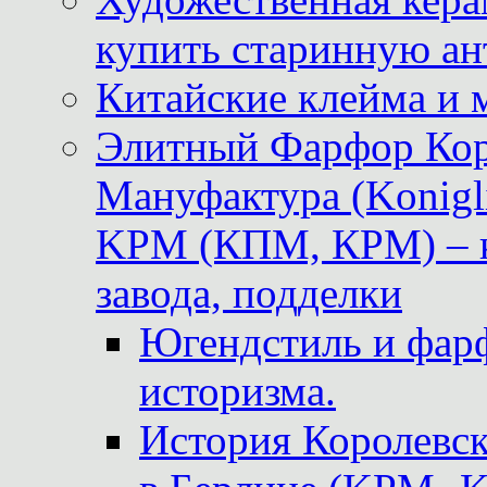
купить старинную ан
Китайские клейма и 
Элитный Фарфор Кор
Мануфактура (Konigli
KPM (КПМ, КРМ) – к
завода, подделки
Югендстиль и фар
историзма.
История Королевс