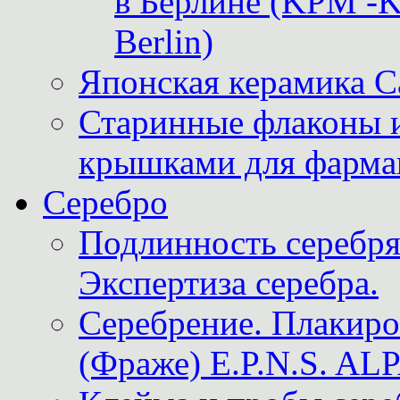
в Берлине (KPM -Kö
Berlin)
Японская керамика 
Старинные флаконы и
крышками для фарма
Серебро
Подлинность серебря
Экспертиза серебра.
Серебрение. Плакир
(Фраже) E.P.N.S. A