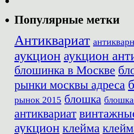
Популярные метки
Антиквариат
антиквар
аукцион
аукцион ант
блошинка в Москве
бл
рынки москвы адреса
блошка
рынок 2015
блошка
антиквариат
винтажны
аукцион
клейма
клейм