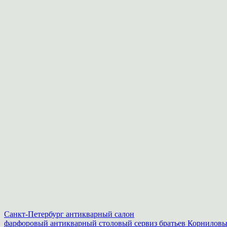
Санкт-Петербург антикварный салон
фарфоровый антикварный столовый сервиз братьев Корнилов