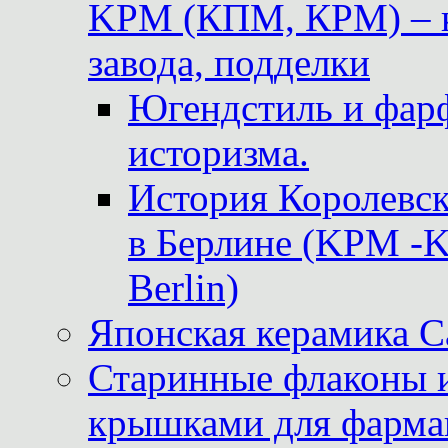
KPM (КПМ, КРМ) – к
завода, подделки
Югендстиль и фар
историзма.
История Королевс
в Берлине (KPM -Kö
Berlin)
Японская керамика 
Старинные флаконы и
крышками для фарма