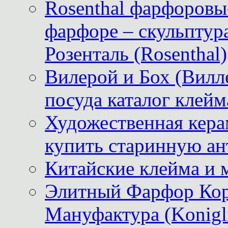
Rosenthal фарфоровые
фарфоре – скульптур
Розенталь (Rosenthal)
Вилерой и Бох (Вилле
посуда каталог клейм
Художественная керам
купить старинную ан
Китайские клейма и 
Элитный Фарфор Кор
Мануфактура (Konigli