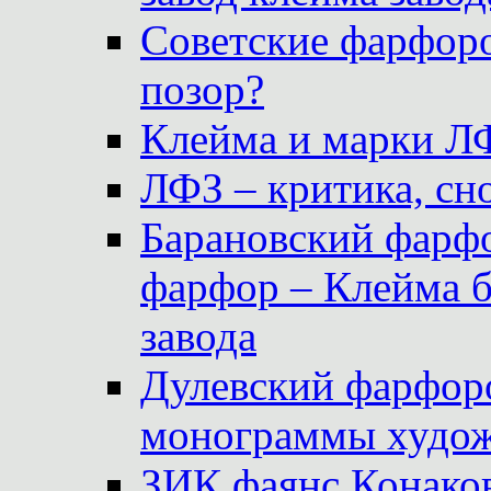
Советские фарфоро
позор?
Клейма и марки Л
ЛФЗ – критика, сно
Барановский фарфо
фарфор – Клейма 
завода
Дулевский фарфоро
монограммы худож
ЗИК фаянс Конаков