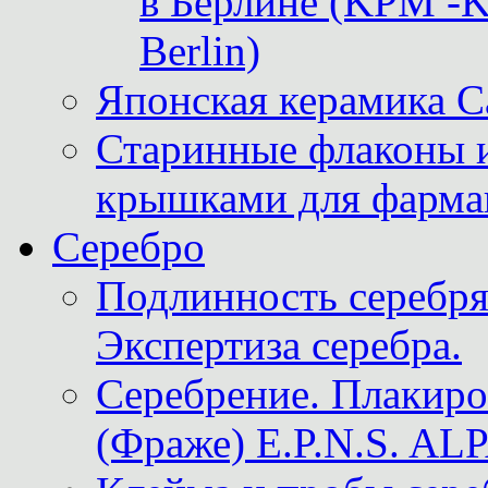
в Берлине (KPM -Kö
Berlin)
Японская керамика 
Старинные флаконы и
крышками для фарма
Серебро
Подлинность серебря
Экспертиза серебра.
Серебрение. Плакир
(Фраже) E.P.N.S. A