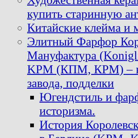
купить старинную ан
Китайские клейма и 
Элитный Фарфор Кор
Мануфактура (Konigli
KPM (КПМ, КРМ) – к
завода, подделки
Югендстиль и фар
историзма.
История Королевс