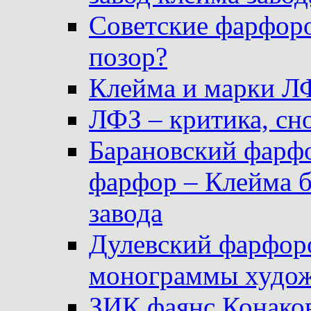
Советские фарфоро
позор?
Клейма и марки Л
ЛФЗ – критика, сно
Барановский фарфо
фарфор – Клейма 
завода
Дулевский фарфоро
монограммы худож
ЗИК фаянс Конаков