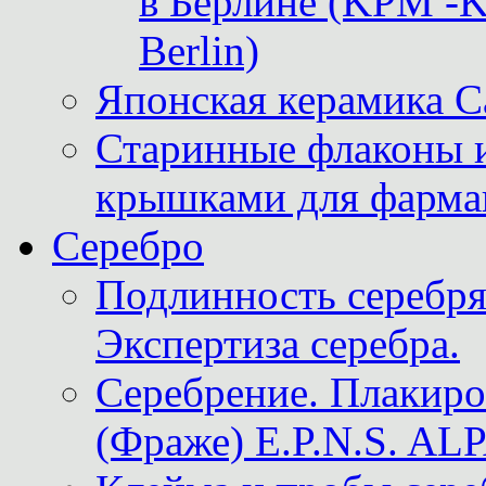
в Берлине (KPM -Kö
Berlin)
Японская керамика 
Старинные флаконы и
крышками для фарма
Серебро
Подлинность серебря
Экспертиза серебра.
Серебрение. Плакир
(Фраже) E.P.N.S. A