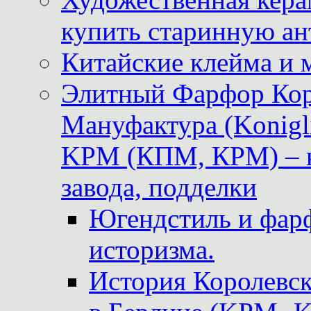
купить старинную ан
Китайские клейма и 
Элитный Фарфор Кор
Мануфактура (Konigli
KPM (КПМ, КРМ) – к
завода, подделки
Югендстиль и фар
историзма.
История Королевс