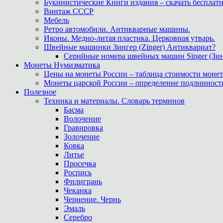
Букинистические Книги издания – скачать бесплатн
Винтаж СССР
Мебель
Ретро автомобили. Антикварные машины.
Иконы. Медно-литая пластика. Церковная утварь.
Швейные машинки Зингер (Zinger) Антиквариат?
Серийные номера швейных машин Singer (Зин
Монеты Нумизматика
Цены на монеты России – таблица стоимости монет
Монеты царской России – определение подлинност
Полезное
Техника и материалы. Словарь терминов
Басма
Волочение
Гравировка
Золочение
Ковка
Литье
Просечка
Роспись
Филигрань
Чеканка
Чернение. Чернь
Эмаль
Серебро