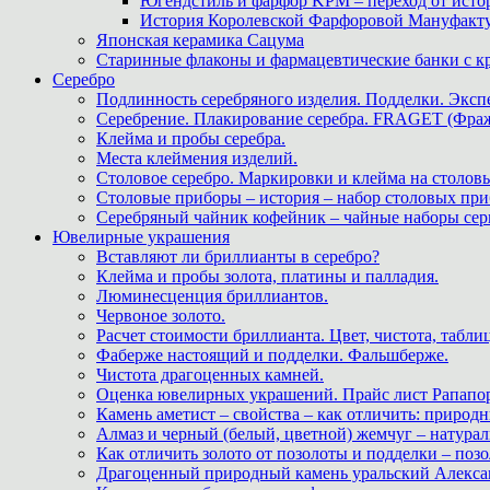
Югендстиль и фарфор KPM – переход от исто
История Королевской Фарфоровой Мануфактуры 
Японская керамика Сацума
Старинные флаконы и фармацевтические банки с 
Серебро
Подлинность серебряного изделия. Подделки. Экспе
Серебрение. Плакирование серебра. FRAGET (Фра
Клейма и пробы серебра.
Места клеймения изделий.
Столовое серебро. Маркировки и клейма на столовы
Столовые приборы – история – набор столовых при
Серебряный чайник кофейник – чайные наборы сер
Ювелирные украшения
Вставляют ли бриллианты в серебро?
Клейма и пробы золота, платины и палладия.
Люминесценция бриллиантов.
Червоное золото.
Расчет стоимости бриллианта. Цвет, чистота, табли
Фаберже настоящий и подделки. Фальшберже.
Чистота драгоценных камней.
Оценка ювелирных украшений. Прайс лист Рапапорт
Камень аметист – свойства – как отличить: приро
Алмаз и черный (белый, цветной) жемчуг – натура
Как отличить золото от позолоты и подделки – позо
Драгоценный природный камень уральский Алекса