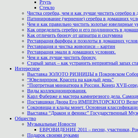
Ртуть
Стекло
Чистка серебра, чем и как лучше чистить серебро в
Патинирование (чернение) серебра в домашних усл
Чем и как правильно чистить золотые ювелирные у
Как определить серебро и его подлинность в дома
Как отличить бронзу от шпиатра и силумина
Реставрация фарфора и позолоты в домашних усло
Реставрация и чистка живописи – картин
Реставрация эмали в домашних условиях.
Чем и как лучше чистить бронзу.
Старый запах – как устранить неприятный запах ста
Интересное
Выставка ЗОЛОТО РИЗНИЦЫ в Покровском Собо
“Ювелирпром. Красота на каждый день”
“Портретная миниатюра в России. Конец XVII-сере
Виды коллекционирования.
Карл Фаберже и мастера камнерезного дела. Самоц
Поставщики Двора Его ИМПЕРАТОРСКОГО Величес
Сокровища и клады монет. Основная классификаци
Выставка “Дракон и феникс” Государственный Муз
Общество
Музыкальные Новости
ЕВРОВИДЕНИЕ 2011 – песни, участники, Росс
Подарок своими руками