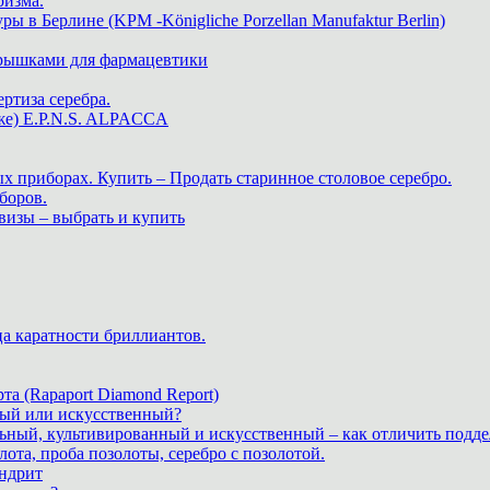
ризма.
в Берлине (KPM -Königliche Porzellan Manufaktur Berlin)
крышками для фармацевтики
ртиза серебра.
же) E.P.N.S. ALPACCA
х приборах. Купить – Продать старинное столовое серебро.
боров.
визы – выбрать и купить
ца каратности бриллиантов.
а (Rapaport Diamond Report)
дный или искусственный?
льный, культивированный и искусственный – как отличить подде
лота, проба позолоты, серебро с позолотой.
ндрит