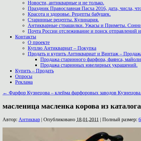
Новости, антикварные и не только.
Праздник Православная Пасха 2016, дата, числа, что
Красота и здоровье. Рецепты бабушек.
Старинные рецепты. Кулинария.
Антикварные страшилки. Ужасы и Приметы. Сонни
Почта России отслеживание и поиск отправлений и
Контакты
О проекте
Куплю Антиквариат – Покупка
Продать и купить Антиквариат и Винтаж – Продаж
Продажа старинного фарфора, фаянса, майоли
Продажа старинных ювелирных украшений.
Купить – Продать
Опросы
Реклама
←
Фарфор Кузнецова – клейма фарфоровых заводов Кузнецова
масленица масленка корова из каталога
Автор:
Антиквар
|
Опубликовано
18.01.2011
|
Полный размер:
6