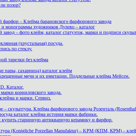
или позор?
й фарфор – Клейма барановского фарфорового завода
и и монограммы художников Дулево – каталог
завод – фото клейм, каталог статуэток, марки и подписи скуль
теклянная (хрустальная) посуда.
пись по стеклу.
ной тарелки без клейма
е пары, сахарница) каталог клейм
скрещенные мечи и их имитации. Поддельные клейма Мейсен.
. Каталог.
марки корниловского завода.
ейма и марки. Сервиз.
е – скульптура. Клейма фарфорового завода Розенталь (Rosenthal
 посуда каталог клейма история марки фабрики.
 и купить старинную антикварную керамику и фарфор.
ра (Konigliche Porzellan Manufaktur) – KPM (КПМ, КРМ) – клей