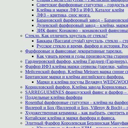
Советские фарфоровые статуэтки – гордость 
Клейма и марки ЛФЗ и ИФЗ. Каталог клейм
ЛФЗ – критика, снос мозга.
Барановский фарфоровый завод – Барановски
Дулевский фарфоровый завод – клейма, марк
ЗИК фаянс Конаково – конаковский фаянсовый 
Стекло. Как отличить хрусталь от стекла?
Баккара (Baccarat crystal) хрусталь, стекло – с
Русское стекло и время, фарфор и история. Рос
Фарфоровые и фаянсовые декоративные тарелки.
Как узнать время и годы производства старин
Гарднеровский фарфор, клейма Гарднер (Гарднеръ).
Фарфор ИФЗ клейма марки сервизы (тарелки, чайны
Мейсенский фарфор. Клейма Meissen марка синие 
Британские марки и клейма английского фарфора.
Марки и клейма посуды Веджвуд WEDGWOOD
Корниловский фарфор. Клейма завода Корниловых, 
SARREGUEMINES французский фаянс и фарфор – кл
Поддельные клейма фарфора
Rosenthal фарфоровые статуэтки – клейма на фарфор
Вилерой и Бох (Виллерой и Бох, Villeroy & Boch) –
Художественная керамика – как выбрать, смотреть
Китайские клейма и марки фарфора и фаянса.
Элитный Фарфор Королевская Берлинская Мануфакту