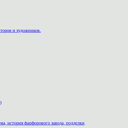
пторов и художников.
)
ма, история фарфорового завода, подделки