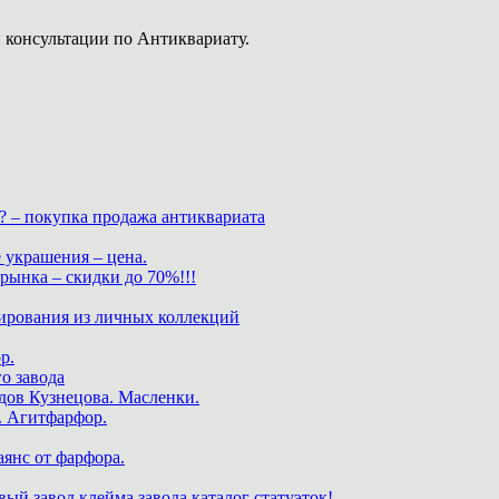
 консультации по Антиквариату.
? – покупка продажа антиквариата
 украшения – цена.
нка – скидки до 70%!!!
ирования из личных коллекций
р.
о завода
дов Кузнецова. Масленки.
. Агитфарфор.
аянс от фарфора.
ый завод клейма завода каталог статуэток!