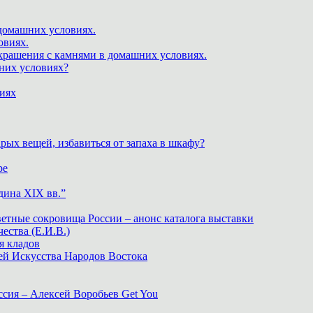
 домашних условиях.
овиях.
крашения с камнями в домашних условиях.
шних условиях?
виях
рых вещей, избавиться от запаха в шкафу?
ре
дина XIX вв.”
ветные сокровища России – анонс каталога выставки
тва (Е.И.В.)
я кладов
ей Искусства Народов Востока
ия – Алексей Воробьев Get You