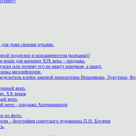
ассонит?
 для дома своими руками.
нной подделки и кожзаменителя (кожзама)?
 и вещи для женщин XIX века – продажа.
зски или почему его не вяжут крючком, а шьют.
хника миллефлиори.
пределитель клейм лаковой миниатюры Вишнякова, Лукутина, Фе
тенный веер.
ач. XX веков
ный веер.
ый веер – продажа Антиквариата
и по фото.
изм – биография советского художника П.Н. Богачев
ь.