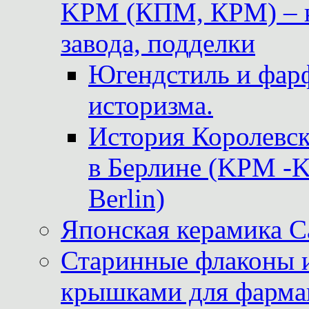
KPM (КПМ, КРМ) – к
завода, подделки
Югендстиль и фар
историзма.
История Королевс
в Берлине (KPM -Kö
Berlin)
Японская керамика 
Старинные флаконы и
крышками для фарма