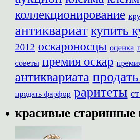
коллекционирование
кр
антиквариат
купить к
оскароносцы
2012
оценка
премия оскар
советы
премия
продать
антиквариата
раритеты
с
продать фарфор
красивые старинные