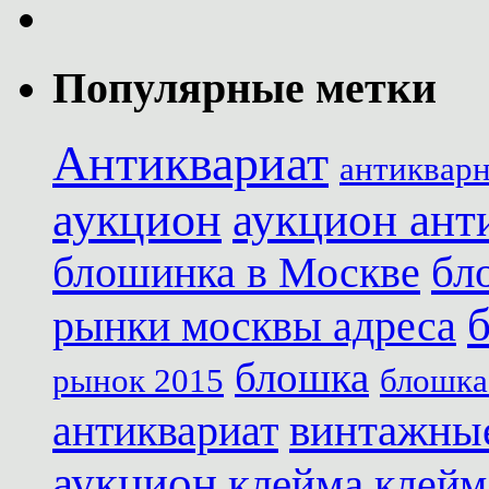
Популярные метки
Антиквариат
антиквар
аукцион
аукцион ант
блошинка в Москве
бл
рынки москвы адреса
блошка
рынок 2015
блошка
антиквариат
винтажны
аукцион
клейма
клейм