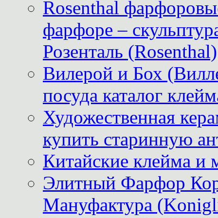
Rosenthal фарфоровые
фарфоре – скульптур
Розенталь (Rosenthal)
Вилерой и Бох (Вилле
посуда каталог клейм
Художественная керам
купить старинную ан
Китайские клейма и 
Элитный Фарфор Кор
Мануфактура (Konigli