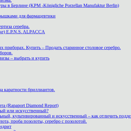
ризма.
в Берлине (KPM -Königliche Porzellan Manufaktur Berlin)
крышками для фармацевтики
ртиза серебра.
же) E.P.N.S. ALPACCA
х приборах. Купить – Продать старинное столовое серебро.
боров.
визы – выбрать и купить
ца каратности бриллиантов.
а (Rapaport Diamond Report)
дный или искусственный?
льный, культивированный и искусственный – как отличить подде
лота, проба позолоты, серебро с позолотой.
ндрит