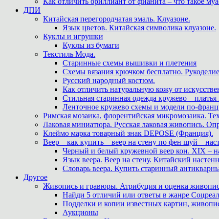
Как отличить бриллиант от фианита – что такое му
ДПИ
Китайская перегородчатая эмаль. Клуазоне.
Язык цветов. Китайская символика клуазоне.
Куклы и игрушки
Куклы из бумаги
Текстиль Мода.
Старинные схемы вышивки и плетения
Схемы вязания крючком бесплатно. Рукоделие
Русский народный костюм.
Как отличить натуральную кожу от искусстве
Стильная старинная одежда кружево – платья
Ленточное кружево схемы и модели по-францу
Римская мозаика, флорентийская микромозаика. Те
Лаковая миниатюра. Русская лаковая живопись. О
Клеймо марка товарный знак DEPOSE (Франция).
Веер – как купить – веер на стену по фен шуй – нас
Черный и белый кружевной веер кон. XIX – н
Язык веера. Веер на стену. Китайский настен
Словарь веера. Купить старинный антикварн
Другое
Живопись и гравюры. Атрибуция и оценка живопис
Найди 5 отличий или ответы в жанре Соцреал
Подделки и копии известных картин, живопис
Аукционы