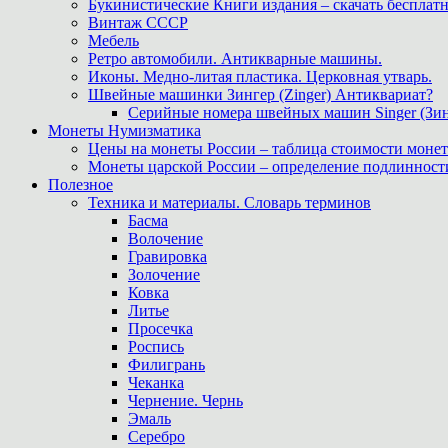
Букинистические Книги издания – скачать бесплатн
Винтаж СССР
Мебель
Ретро автомобили. Антикварные машины.
Иконы. Медно-литая пластика. Церковная утварь.
Швейные машинки Зингер (Zinger) Антиквариат?
Серийные номера швейных машин Singer (Зин
Монеты Нумизматика
Цены на монеты России – таблица стоимости монет
Монеты царской России – определение подлинност
Полезное
Техника и материалы. Словарь терминов
Басма
Волочение
Гравировка
Золочение
Ковка
Литье
Просечка
Роспись
Филигрань
Чеканка
Чернение. Чернь
Эмаль
Серебро