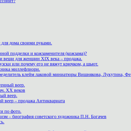
ассонит?
 для дома своими руками.
нной подделки и кожзаменителя (кожзама)?
 и вещи для женщин XIX века – продажа.
зски или почему его не вяжут крючком, а шьют.
хника миллефлиори.
пределитель клейм лаковой миниатюры Вишнякова, Лукутина, Фе
тенный веер.
ач. XX веков
ный веер.
ый веер – продажа Антиквариата
и по фото.
изм – биография советского художника П.Н. Богачев
ь.