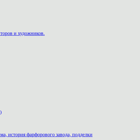
пторов и художников.
)
ма, история фарфорового завода, подделки