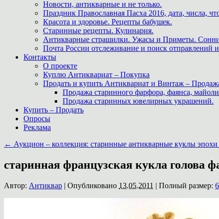
Новости, антикварные и не только.
Праздник Православная Пасха 2016, дата, числа, что
Красота и здоровье. Рецепты бабушек.
Старинные рецепты. Кулинария.
Антикварные страшилки. Ужасы и Приметы. Сонни
Почта России отслеживание и поиск отправлений и
Контакты
О проекте
Куплю Антиквариат – Покупка
Продать и купить Антиквариат и Винтаж – Продаж
Продажа старинного фарфора, фаянса, майоли
Продажа старинных ювелирных украшений.
Купить – Продать
Опросы
Реклама
←
Аукцион – коллекция: старинные антикварные куклы эпохи 
старинная французская кукла голова фа
Автор:
Антиквар
|
Опубликовано
13.05.2011
|
Полный размер:
6