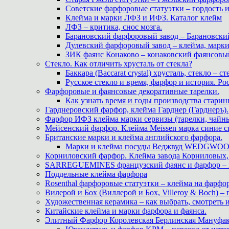
Советские фарфоровые статуэтки – гордость 
Клейма и марки ЛФЗ и ИФЗ. Каталог клейм
ЛФЗ – критика, снос мозга.
Барановский фарфоровый завод – Барановски
Дулевский фарфоровый завод – клейма, марк
ЗИК фаянс Конаково – конаковский фаянсовый 
Стекло. Как отличить хрусталь от стекла?
Баккара (Baccarat crystal) хрусталь, стекло – с
Русское стекло и время, фарфор и история. Рос
Фарфоровые и фаянсовые декоративные тарелки.
Как узнать время и годы производства старин
Гарднеровский фарфор, клейма Гарднер (Гарднеръ).
Фарфор ИФЗ клейма марки сервизы (тарелки, чайны
Мейсенский фарфор. Клейма Meissen марка синие 
Британские марки и клейма английского фарфора.
Марки и клейма посуды Веджвуд WEDGWOOD
Корниловский фарфор. Клейма завода Корниловых, 
SARREGUEMINES французский фаянс и фарфор – кл
Поддельные клейма фарфора
Rosenthal фарфоровые статуэтки – клейма на фарфор
Вилерой и Бох (Виллерой и Бох, Villeroy & Boch) –
Художественная керамика – как выбрать, смотреть
Китайские клейма и марки фарфора и фаянса.
Элитный Фарфор Королевская Берлинская Мануфакту