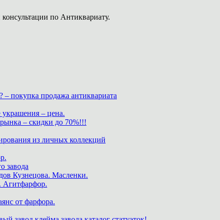
 консультации по Антиквариату.
? – покупка продажа антиквариата
 украшения – цена.
нка – скидки до 70%!!!
ирования из личных коллекций
р.
о завода
дов Кузнецова. Масленки.
. Агитфарфор.
аянс от фарфора.
ый завод клейма завода каталог статуэток!