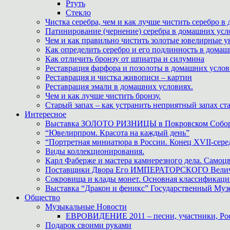
Ртуть
Стекло
Чистка серебра, чем и как лучше чистить серебро в
Патинирование (чернение) серебра в домашних усл
Чем и как правильно чистить золотые ювелирные у
Как определить серебро и его подлинность в дома
Как отличить бронзу от шпиатра и силумина
Реставрация фарфора и позолоты в домашних усло
Реставрация и чистка живописи – картин
Реставрация эмали в домашних условиях.
Чем и как лучше чистить бронзу.
Старый запах – как устранить неприятный запах ста
Интересное
Выставка ЗОЛОТО РИЗНИЦЫ в Покровском Собо
“Ювелирпром. Красота на каждый день”
“Портретная миниатюра в России. Конец XVII-сере
Виды коллекционирования.
Карл Фаберже и мастера камнерезного дела. Самоц
Поставщики Двора Его ИМПЕРАТОРСКОГО Величес
Сокровища и клады монет. Основная классификаци
Выставка “Дракон и феникс” Государственный Муз
Общество
Музыкальные Новости
ЕВРОВИДЕНИЕ 2011 – песни, участники, Росс
Подарок своими руками