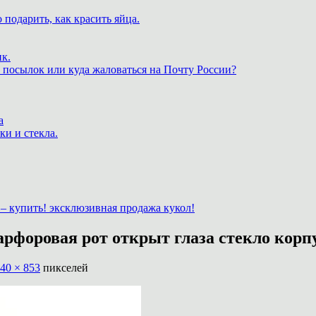
 подарить, как красить яйца.
к.
 посылок или куда жаловаться на Почту России?
а
ки и стекла.
– купить! эксклюзивная продажа кукол!
рфоровая рот открыт глаза стекло корпу
40 × 853
пикселей