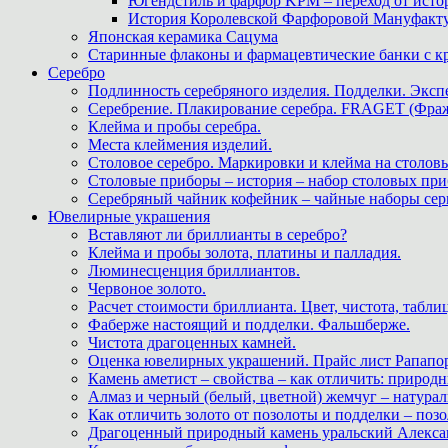
Югендстиль и фарфор KPM – переход от исто
История Королевской Фарфоровой Мануфактуры 
Японская керамика Сацума
Старинные флаконы и фармацевтические банки с 
Серебро
Подлинность серебряного изделия. Подделки. Экспе
Серебрение. Плакирование серебра. FRAGET (Фра
Клейма и пробы серебра.
Места клеймения изделий.
Столовое серебро. Маркировки и клейма на столовы
Столовые приборы – история – набор столовых при
Серебряный чайник кофейник – чайные наборы сер
Ювелирные украшения
Вставляют ли бриллианты в серебро?
Клейма и пробы золота, платины и палладия.
Люминесценция бриллиантов.
Червоное золото.
Расчет стоимости бриллианта. Цвет, чистота, табли
Фаберже настоящий и подделки. Фальшберже.
Чистота драгоценных камней.
Оценка ювелирных украшений. Прайс лист Рапапорт
Камень аметист – свойства – как отличить: приро
Алмаз и черный (белый, цветной) жемчуг – натура
Как отличить золото от позолоты и подделки – позо
Драгоценный природный камень уральский Алекса