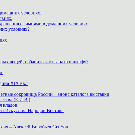
 домашних условиях.
овиях.
крашения с камнями в домашних условиях.
шних условиях?
виях
рых вещей, избавиться от запаха в шкафу?
ре
дина XIX вв.”
ветные сокровища России – анонс каталога выставки
тва (Е.И.В.)
я кладов
ей Искусства Народов Востока
ия – Алексей Воробьев Get You