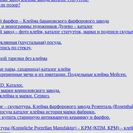
или позор?
й фарфор – Клейма барановского фарфорового завода
и и монограммы художников Дулево – каталог
завод – фото клейм, каталог статуэток, марки и подписи скуль
теклянная (хрустальная) посуда.
пись по стеклу.
ной тарелки без клейма
е пары, сахарница) каталог клейм
скрещенные мечи и их имитации. Поддельные клейма Мейсен.
. Каталог.
марки корниловского завода.
ейма и марки. Сервиз.
е – скульптура. Клейма фарфорового завода Розенталь (Rosenthal
 посуда каталог клейма история марки фабрики.
 и купить старинную антикварную керамику и фарфор.
ра (Konigliche Porzellan Manufaktur) – KPM (КПМ, КРМ) – клей