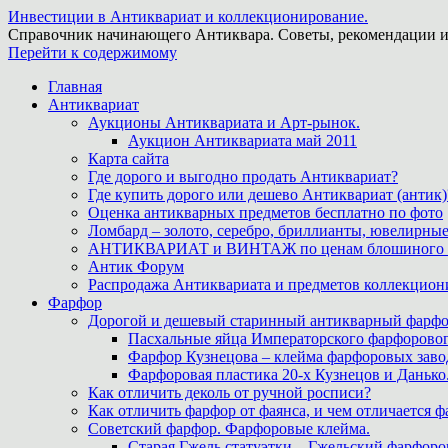
Инвестиции в Антиквариат и коллекционирование.
Справочник начинающего Антиквара. Советы, рекомендации и
Перейти к содержимому
Главная
Антиквариат
Аукционы Антиквариата и Арт-рынок.
Аукцион Антиквариата май 2011
Карта сайта
Где дорого и выгодно продать Антиквариат?
Где купить дорого или дешево Антиквариат (антик)
Оценка антикварных предметов бесплатно по фото
Ломбард – золото, серебро, бриллианты, ювелирные
АНТИКВАРИАТ и ВИНТАЖ по ценам блошиного ры
Антик Форум
Распродажа Антиквариата и предметов коллекцион
Фарфор
Дорогой и дешевый старинный антикварный фарфо
Пасхальные яйца Императорского фарфоровог
Фарфор Кузнецова – клейма фарфоровых заво
Фарфоровая пластика 20-х Кузнецов и Данько
Как отличить деколь от ручной росписи?
Как отличить фарфор от фаянса, и чем отличается ф
Советский фарфор. Фарфоровые клейма.
Старая Гжель статуэтки – Гжельский фарфоров