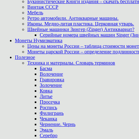
Букинистические Книги издания – скачать бесплатн
Винтаж СССР
Мебель
Ретро автомобили. Антикварные машины.
Иконы. Медно-литая пластика. Церковная утварь.
Швейные машинки Зингер (Zinger) Антиквариат?
Серийные номера швейных машин Singer (Зин
Монеты Нумизматика
Цены на монеты России – таблица стоимости монет
Монеты царской России – определение подлинност
Полезное
Техника и материалы. Словарь терминов
Басма
Волочение
Гравировка
Золочение
Ковка
Литье
Просечка
Роспись
Филигрань
Чеканка
Чернение. Чернь
Эмаль
Серебро