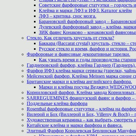
Советские фарфоровые статуэтки – гордость 
Клейма и марки ЛФЗ и ИФЗ. Каталог клейм
ЛФЗ – критика, снос мозга.
Барановский фарфоровый завод – Барановски
Дулевский фарфоровый завод – клейма, марк
ЗИК фаянс Конаково – конаковский фаянсовый 
Стекло. Как отличить хрусталь от стекла?
Баккара (Baccarat crystal) хрусталь, стекло – с
Русское стекло и время, фарфор и история. Рос
Фарфоровые и фаянсовые декоративные тарелки.
Как узнать время и годы производства старин
Гарднеровский фарфор, клейма Гарднер (Гарднеръ).
Фарфор ИФЗ клейма марки сервизы (тарелки, чайны
Мейсенский фарфор. Клейма Meissen марка синие 
Британские марки и клейма английского фарфора.
Марки и клейма посуды Веджвуд WEDGWOOD
Корниловский фарфор. Клейма завода Корниловых, 
SARREGUEMINES французский фаянс и фарфор – кл
Поддельные клейма фарфора
Rosenthal фарфоровые статуэтки – клейма на фарфор
Вилерой и Бох (Виллерой и Бох, Villeroy & Boch) –
Художественная керамика – как выбрать, смотреть
Китайские клейма и марки фарфора и фаянса.
Элитный Фарфор Королевская Берлинская Мануфакту