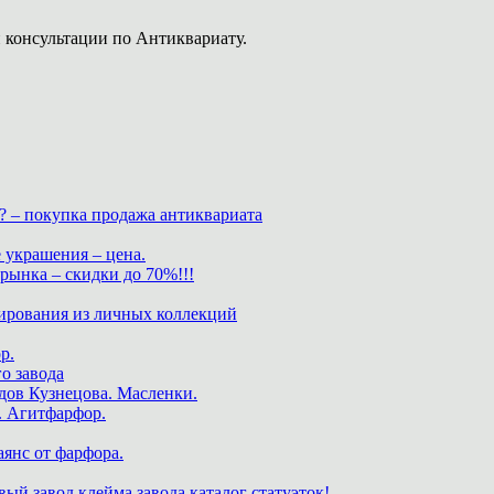
 консультации по Антиквариату.
? – покупка продажа антиквариата
 украшения – цена.
нка – скидки до 70%!!!
ирования из личных коллекций
р.
о завода
дов Кузнецова. Масленки.
. Агитфарфор.
аянс от фарфора.
ый завод клейма завода каталог статуэток!