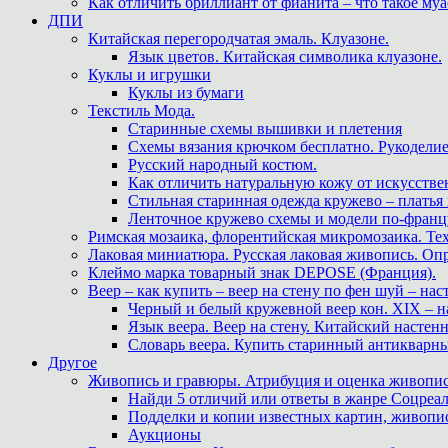
Как отличить бриллиант от фианита – что такое му
ДПИ
Китайская перегородчатая эмаль. Клуазоне.
Язык цветов. Китайская символика клуазоне.
Куклы и игрушки
Куклы из бумаги
Текстиль Мода.
Старинные схемы вышивки и плетения
Схемы вязания крючком бесплатно. Рукоделие
Русский народный костюм.
Как отличить натуральную кожу от искусстве
Стильная старинная одежда кружево – платья
Ленточное кружево схемы и модели по-францу
Римская мозаика, флорентийская микромозаика. Те
Лаковая миниатюра. Русская лаковая живопись. О
Клеймо марка товарный знак DEPOSE (Франция).
Веер – как купить – веер на стену по фен шуй – нас
Черный и белый кружевной веер кон. XIX – н
Язык веера. Веер на стену. Китайский настен
Словарь веера. Купить старинный антикварн
Другое
Живопись и гравюры. Атрибуция и оценка живопис
Найди 5 отличий или ответы в жанре Соцреал
Подделки и копии известных картин, живопис
Аукционы