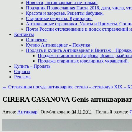
Новости, антикварные и не только.
Праздник Православная Пасха 2016, дата, числа, что
Красота и здоровье. Рецепты бабушек.
Старинные рецепты. Кулинария.
Антикварные страшилки. Ужасы и Приметы. Сонни
Почта России отслеживание и поиск отправлений и
Контакты
О проекте
Куплю Антиквариат – Покупка
Продать и купить Антиквариат и Винтаж – Продаж
Продажа старинного фарфора, фаянса, майоли
Продажа старинных ювелирных украшений.
Купить – Продать
Опросы
Реклама
←
Стеклянная посуда антикварное стекло – стеклодув XIX – X
CIRERA CASANOVA Genís антиквариат 
Автор:
Антиквар
|
Опубликовано
04.11.2011
|
Полный размер:
7