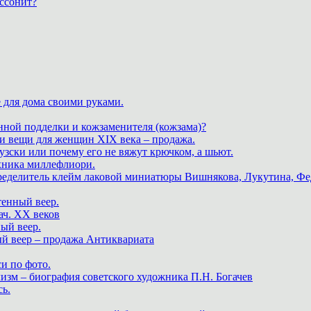
ассонит?
 для дома своими руками.
нной подделки и кожзаменителя (кожзама)?
 и вещи для женщин XIX века – продажа.
зски или почему его не вяжут крючком, а шьют.
хника миллефлиори.
пределитель клейм лаковой миниатюры Вишнякова, Лукутина, Фе
тенный веер.
ач. XX веков
ный веер.
ый веер – продажа Антиквариата
и по фото.
изм – биография советского художника П.Н. Богачев
ь.