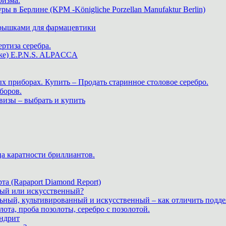
ризма.
в Берлине (KPM -Königliche Porzellan Manufaktur Berlin)
крышками для фармацевтики
ртиза серебра.
же) E.P.N.S. ALPACCA
х приборах. Купить – Продать старинное столовое серебро.
боров.
визы – выбрать и купить
ца каратности бриллиантов.
а (Rapaport Diamond Report)
дный или искусственный?
льный, культивированный и искусственный – как отличить подде
лота, проба позолоты, серебро с позолотой.
ндрит