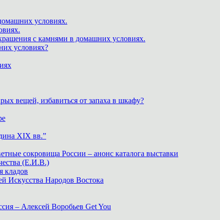
 домашних условиях.
овиях.
крашения с камнями в домашних условиях.
шних условиях?
виях
рых вещей, избавиться от запаха в шкафу?
ре
дина XIX вв.”
ветные сокровища России – анонс каталога выставки
тва (Е.И.В.)
я кладов
ей Искусства Народов Востока
ия – Алексей Воробьев Get You