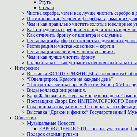
Ртуть
Стекло
Чистка серебра, чем и как лучше чистить серебро в
Патинирование (чернение) серебра в домашних усл
Чем и как правильно чистить золотые ювелирные у
Как определить серебро и его подлинность в дома
Как отличить бронзу от шпиатра и силумина
Реставрация фарфора и позолоты в домашних усло
Реставрация и чистка живописи – картин
Реставрация эмали в домашних условиях.
Чем и как лучше чистить бронзу.
Старый запах – как устранить неприятный запах ста
Интересное
Выставка ЗОЛОТО РИЗНИЦЫ в Покровском Собо
“Ювелирпром. Красота на каждый день”
“Портретная миниатюра в России. Конец XVII-сере
Виды коллекционирования.
Карл Фаберже и мастера камнерезного дела. Самоц
Поставщики Двора Его ИМПЕРАТОРСКОГО Величес
Сокровища и клады монет. Основная классификаци
Выставка “Дракон и феникс” Государственный Муз
Общество
Музыкальные Новости
ЕВРОВИДЕНИЕ 2011 – песни, участники, Росс
Подарок своими руками