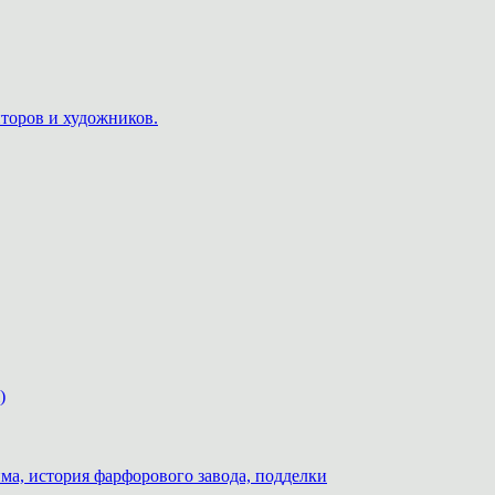
пторов и художников.
)
ма, история фарфорового завода, подделки