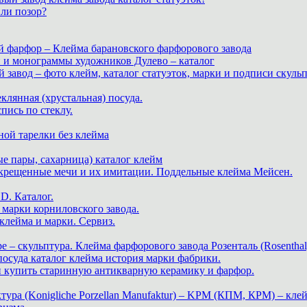
или позор?
й фарфор – Клейма барановского фарфорового завода
и и монограммы художников Дулево – каталог
завод – фото клейм, каталог статуэток, марки и подписи скуль
теклянная (хрустальная) посуда.
пись по стеклу.
ной тарелки без клейма
е пары, сахарница) каталог клейм
скрещенные мечи и их имитации. Поддельные клейма Мейсен.
. Каталог.
марки корниловского завода.
ейма и марки. Сервиз.
е – скульптура. Клейма фарфорового завода Розенталь (Rosenthal
 посуда каталог клейма история марки фабрики.
 и купить старинную антикварную керамику и фарфор.
ра (Konigliche Porzellan Manufaktur) – KPM (КПМ, КРМ) – клей