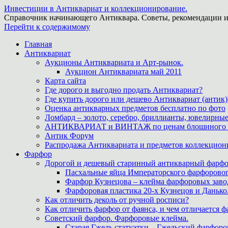
Инвестиции в Антиквариат и коллекционирование.
Справочник начинающего Антиквара. Советы, рекомендации и
Перейти к содержимому
Главная
Антиквариат
Аукционы Антиквариата и Арт-рынок.
Аукцион Антиквариата май 2011
Карта сайта
Где дорого и выгодно продать Антиквариат?
Где купить дорого или дешево Антиквариат (антик)
Оценка антикварных предметов бесплатно по фото
Ломбард – золото, серебро, бриллианты, ювелирные
АНТИКВАРИАТ и ВИНТАЖ по ценам блошиного ры
Антик Форум
Распродажа Антиквариата и предметов коллекцион
Фарфор
Дорогой и дешевый старинный антикварный фарфо
Пасхальные яйца Императорского фарфоровог
Фарфор Кузнецова – клейма фарфоровых заво
Фарфоровая пластика 20-х Кузнецов и Данько
Как отличить деколь от ручной росписи?
Как отличить фарфор от фаянса, и чем отличается ф
Советский фарфор. Фарфоровые клейма.
Старая Гжель статуэтки – Гжельский фарфоров