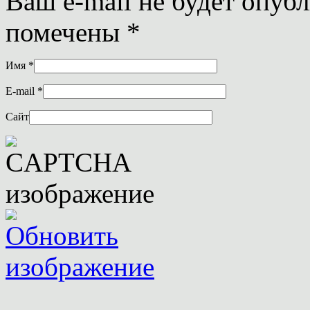
Ваш e-mail не будет опуб
помечены
*
Имя
*
E-mail
*
Сайт