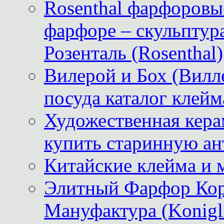
Rosenthal фарфоровые
фарфоре – скульптур
Розенталь (Rosenthal)
Вилерой и Бох (Вилле
посуда каталог клейм
Художественная керам
купить старинную ан
Китайские клейма и 
Элитный Фарфор Кор
Мануфактура (Konigli