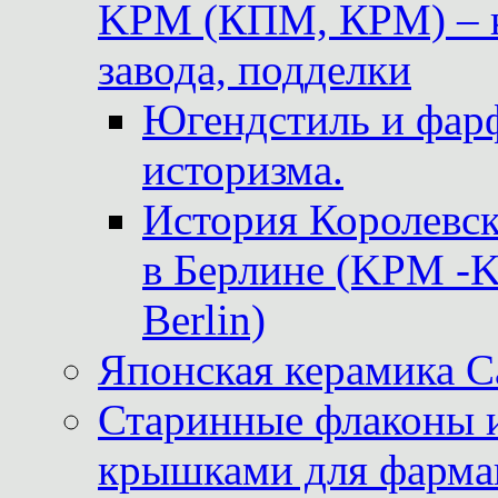
KPM (КПМ, КРМ) – к
завода, подделки
Югендстиль и фар
историзма.
История Королевс
в Берлине (KPM -Kö
Berlin)
Японская керамика 
Старинные флаконы и
крышками для фарма