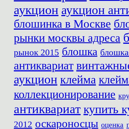
аукцион
аукцион ант
блошинка в Москве
бл
рынки москвы адреса
блошка
рынок 2015
блошка
антиквариат
винтажны
аукцион
клейма
клейм
коллекционирование
кр
антиквариат
купить к
оскароносцы
2012
оценка