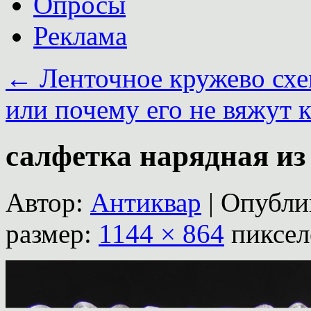
Опросы
Реклама
←
Ленточное кружево схе
или почему его не вяжут 
салфетка нарядная из
Автор:
Антиквар
|
Опубли
размер:
1144 × 864
пиксел