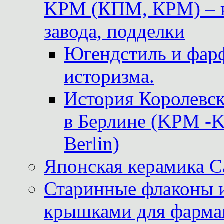
KPM (КПМ, КРМ) – к
завода, подделки
Югендстиль и фар
историзма.
История Королевс
в Берлине (KPM -Kö
Berlin)
Японская керамика 
Старинные флаконы и
крышками для фарма