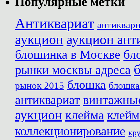
Популярные метки
Антиквариат
антиквар
аукцион
аукцион ант
блошинка в Москве
бл
рынки москвы адреса
блошка
рынок 2015
блошка
антиквариат
винтажны
аукцион
клейма
клейм
коллекционирование
кр