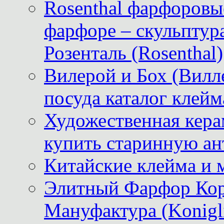
Rosenthal фарфоровые
фарфоре – скульптур
Розенталь (Rosenthal)
Вилерой и Бох (Вилле
посуда каталог клейм
Художественная керам
купить старинную ан
Китайские клейма и 
Элитный Фарфор Кор
Мануфактура (Konigli