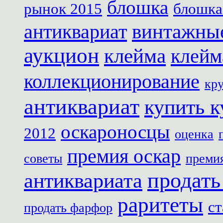
блошка
рынок 2015
блошка
антиквариат
винтажны
аукцион
клейма
клейм
коллекционирование
кр
антиквариат
купить к
оскароносцы
2012
оценка
премия оскар
советы
премия
продать
антиквариата
раритеты
с
продать фарфор