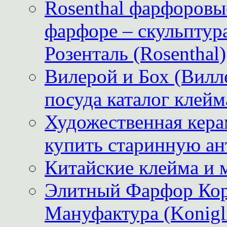
Rosenthal фарфоровые
фарфоре – скульптур
Розенталь (Rosenthal)
Вилерой и Бох (Вилле
посуда каталог клейм
Художественная керам
купить старинную ан
Китайские клейма и 
Элитный Фарфор Кор
Мануфактура (Konigli