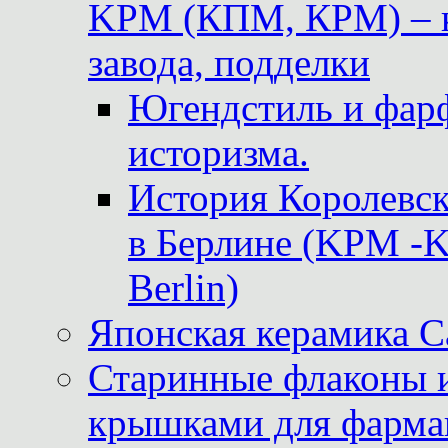
KPM (КПМ, КРМ) – к
завода, подделки
Югендстиль и фар
историзма.
История Королевс
в Берлине (KPM -Kö
Berlin)
Японская керамика 
Старинные флаконы и
крышками для фарма