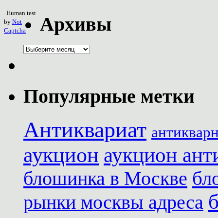
Human test
Архивы
by
Not
Captcha
Популярные метки
Антиквариат
антиквар
аукцион
аукцион ант
блошинка в Москве
бл
рынки москвы адреса