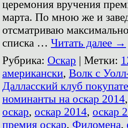
церемония вручения прем
марта. По мною же и заве
отсматриваю максимальное
списка …
Читать далее
→
Рубрика:
Оскар
|
Метки:
1
американски
,
Волк с Уолл
Далласский клуб покупат
номинанты на оскар 2014
оскар
,
оскар 2014
,
оскар 
премия оскар
,
Филомена
,