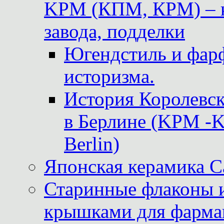
KPM (КПМ, КРМ) – к
завода, подделки
Югендстиль и фар
историзма.
История Королевс
в Берлине (KPM -Kö
Berlin)
Японская керамика 
Старинные флаконы и
крышками для фарма