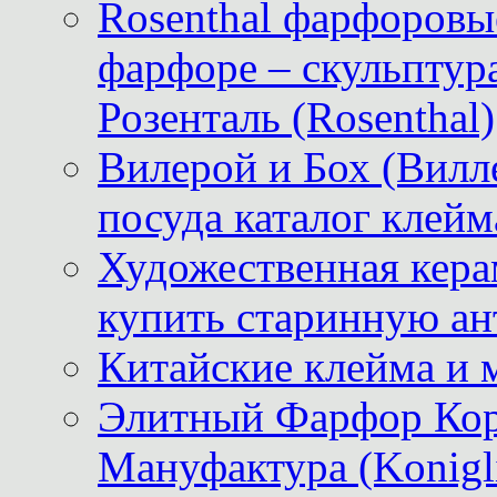
Rosenthal фарфоровые
фарфоре – скульптур
Розенталь (Rosenthal)
Вилерой и Бох (Вилле
посуда каталог клейм
Художественная керам
купить старинную ан
Китайские клейма и 
Элитный Фарфор Кор
Мануфактура (Konigli