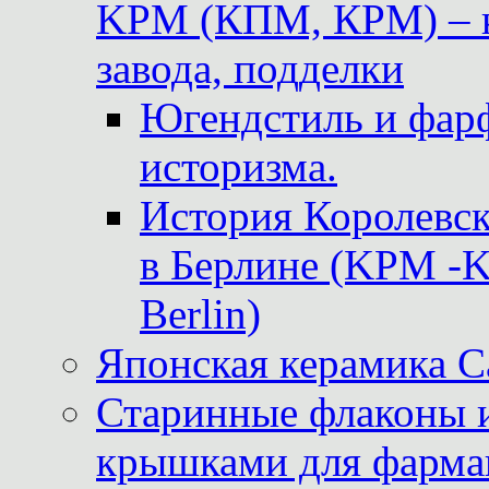
KPM (КПМ, КРМ) – к
завода, подделки
Югендстиль и фар
историзма.
История Королевс
в Берлине (KPM -Kö
Berlin)
Японская керамика 
Старинные флаконы и
крышками для фарма