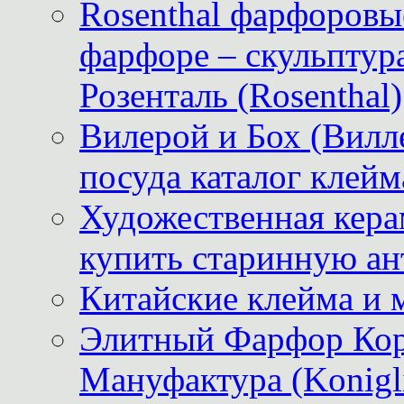
Rosenthal фарфоровые
фарфоре – скульптур
Розенталь (Rosenthal)
Вилерой и Бох (Вилле
посуда каталог клейм
Художественная керам
купить старинную ан
Китайские клейма и 
Элитный Фарфор Кор
Мануфактура (Konigli