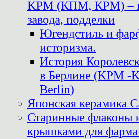
KPM (КПМ, КРМ) – к
завода, подделки
Югендстиль и фар
историзма.
История Королевс
в Берлине (KPM -Kö
Berlin)
Японская керамика 
Старинные флаконы и
крышками для фарма