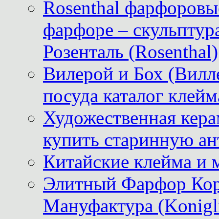
Rosenthal фарфоровые
фарфоре – скульптур
Розенталь (Rosenthal)
Вилерой и Бох (Вилле
посуда каталог клейм
Художественная керам
купить старинную ан
Китайские клейма и 
Элитный Фарфор Кор
Мануфактура (Konigli