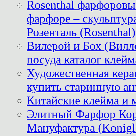
Rosenthal фарфоровые
фарфоре – скульптур
Розенталь (Rosenthal)
Вилерой и Бох (Вилле
посуда каталог клейм
Художественная керам
купить старинную ан
Китайские клейма и 
Элитный Фарфор Кор
Мануфактура (Konigli