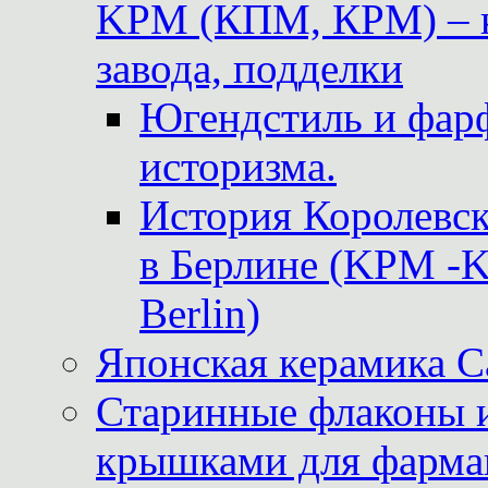
KPM (КПМ, КРМ) – к
завода, подделки
Югендстиль и фар
историзма.
История Королевс
в Берлине (KPM -Kö
Berlin)
Японская керамика 
Старинные флаконы и
крышками для фарма