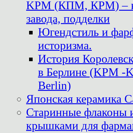
KPM (КПМ, КРМ) – к
завода, подделки
Югендстиль и фар
историзма.
История Королевс
в Берлине (KPM -Kö
Berlin)
Японская керамика 
Старинные флаконы и
крышками для фарма