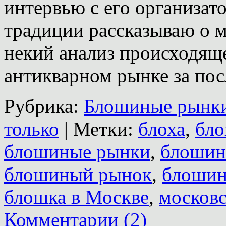
интервью с его организат
традиции рассказываю о м
некий анализ происходящ
антикварном рынке за по
Рубрика:
Блошиные рынк
только
|
Метки:
блоха
,
бл
блошиные рынки
,
блошин
блошиный рынок
,
блошин
блошка в Москве
,
московс
Комментарии (2)