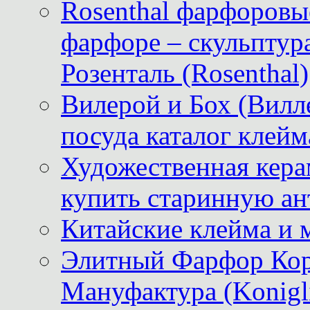
Rosenthal фарфоровые
фарфоре – скульптур
Розенталь (Rosenthal)
Вилерой и Бох (Вилле
посуда каталог клейм
Художественная керам
купить старинную ан
Китайские клейма и 
Элитный Фарфор Кор
Мануфактура (Konigli