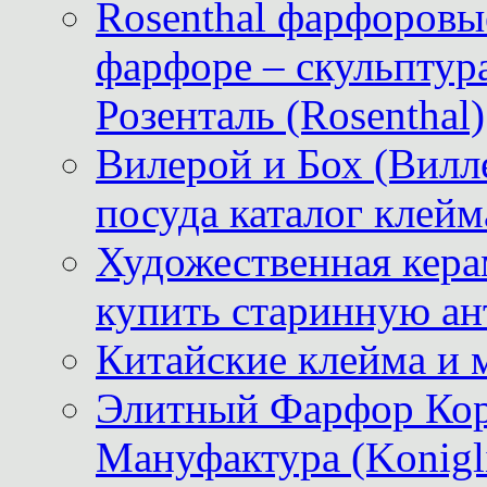
Rosenthal фарфоровые
фарфоре – скульптур
Розенталь (Rosenthal)
Вилерой и Бох (Вилле
посуда каталог клейм
Художественная керам
купить старинную ан
Китайские клейма и 
Элитный Фарфор Кор
Мануфактура (Konigli