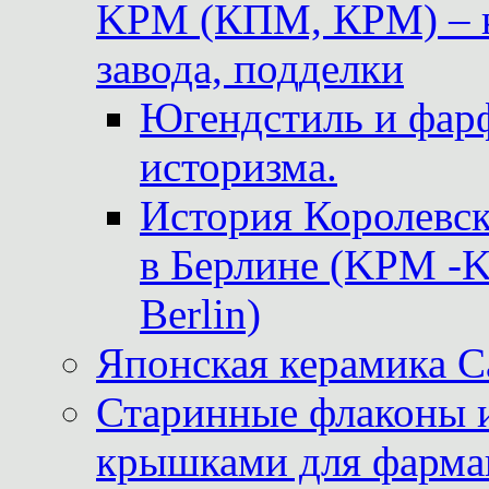
KPM (КПМ, КРМ) – к
завода, подделки
Югендстиль и фар
историзма.
История Королевс
в Берлине (KPM -Kö
Berlin)
Японская керамика 
Старинные флаконы и
крышками для фарма