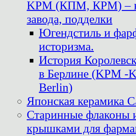
KPM (КПМ, КРМ) – к
завода, подделки
Югендстиль и фар
историзма.
История Королевс
в Берлине (KPM -Kö
Berlin)
Японская керамика 
Старинные флаконы и
крышками для фарма