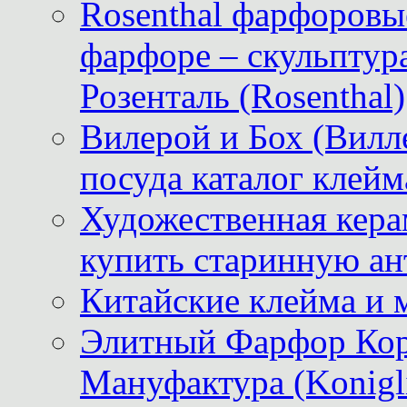
Rosenthal фарфоровые
фарфоре – скульптур
Розенталь (Rosenthal)
Вилерой и Бох (Вилле
посуда каталог клейм
Художественная керам
купить старинную ан
Китайские клейма и 
Элитный Фарфор Кор
Мануфактура (Konigli