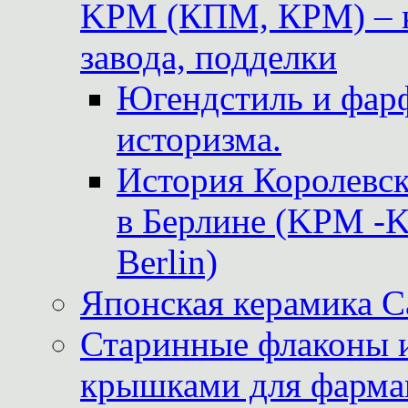
KPM (КПМ, КРМ) – к
завода, подделки
Югендстиль и фар
историзма.
История Королевс
в Берлине (KPM -Kö
Berlin)
Японская керамика 
Старинные флаконы и
крышками для фарма