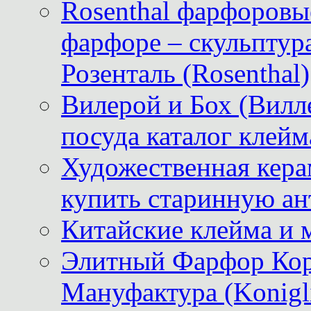
Rosenthal фарфоровые
фарфоре – скульптур
Розенталь (Rosenthal)
Вилерой и Бох (Вилле
посуда каталог клейм
Художественная керам
купить старинную ан
Китайские клейма и 
Элитный Фарфор Кор
Мануфактура (Konigli