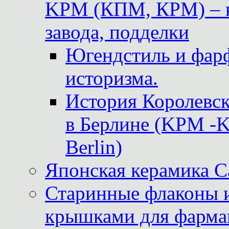
KPM (КПМ, КРМ) – к
завода, подделки
Югендстиль и фар
историзма.
История Королевс
в Берлине (KPM -Kö
Berlin)
Японская керамика 
Старинные флаконы и
крышками для фарма