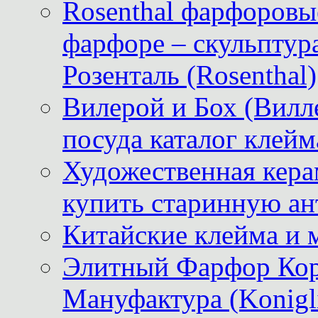
Rosenthal фарфоровые
фарфоре – скульптур
Розенталь (Rosenthal)
Вилерой и Бох (Вилле
посуда каталог клейм
Художественная керам
купить старинную ан
Китайские клейма и 
Элитный Фарфор Кор
Мануфактура (Konigli