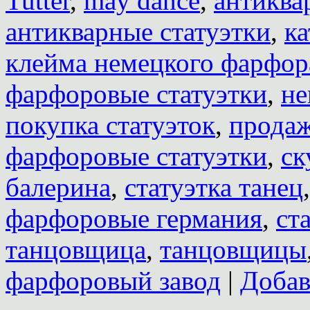
Tutter
,
may dance
,
антиква
антикварные статуэтки
,
ка
клейма немецкого фарфор
фарфоровые статуэтки
,
не
покупка статуэток
,
продаж
фарфоровые статуэтки
,
ск
балерина
,
статуэтка танец
фарфоровые германия
,
ст
танцовщица
,
танцовщицы
фарфоровый завод
|
Добав