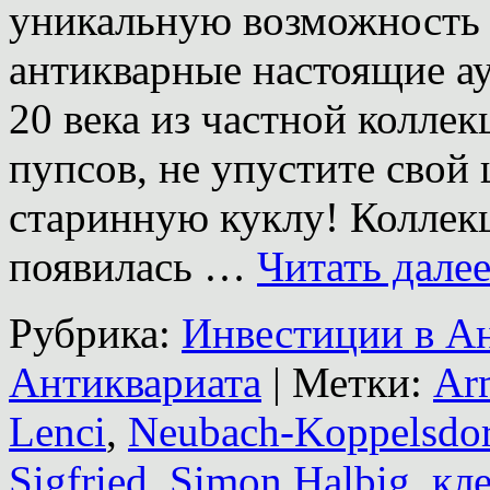
уникальную возможность 
антикварные настоящие а
20 века из частной колле
пупсов, не упустите свой
старинную куклу! Коллекц
появилась …
Читать дале
Рубрика:
Инвестиции в А
Антиквариата
|
Метки:
Ar
Lenci
,
Neubach-Koppelsdor
Sigfried
,
Simon Halbig
,
кл