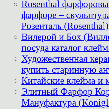
Rosenthal фарфоровые
фарфоре – скульптур
Розенталь (Rosenthal)
Вилерой и Бох (Вилле
посуда каталог клейм
Художественная керам
купить старинную ан
Китайские клейма и 
Элитный Фарфор Кор
Мануфактура (Konigli