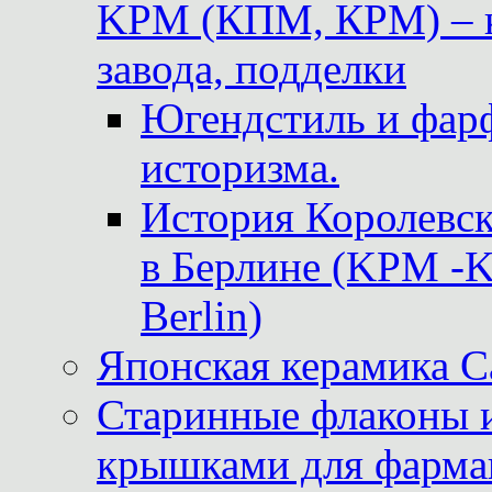
KPM (КПМ, КРМ) – к
завода, подделки
Югендстиль и фар
историзма.
История Королевс
в Берлине (KPM -Kö
Berlin)
Японская керамика 
Старинные флаконы и
крышками для фарма