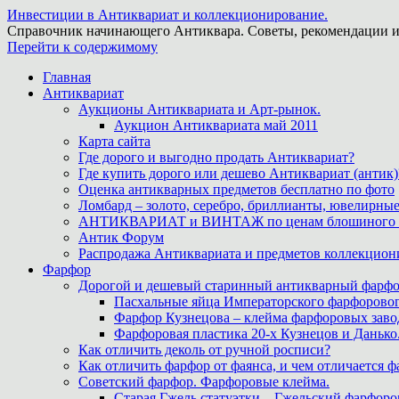
Инвестиции в Антиквариат и коллекционирование.
Справочник начинающего Антиквара. Советы, рекомендации и
Перейти к содержимому
Главная
Антиквариат
Аукционы Антиквариата и Арт-рынок.
Аукцион Антиквариата май 2011
Карта сайта
Где дорого и выгодно продать Антиквариат?
Где купить дорого или дешево Антиквариат (антик)
Оценка антикварных предметов бесплатно по фото
Ломбард – золото, серебро, бриллианты, ювелирные
АНТИКВАРИАТ и ВИНТАЖ по ценам блошиного ры
Антик Форум
Распродажа Антиквариата и предметов коллекцион
Фарфор
Дорогой и дешевый старинный антикварный фарфо
Пасхальные яйца Императорского фарфоровог
Фарфор Кузнецова – клейма фарфоровых заво
Фарфоровая пластика 20-х Кузнецов и Данько
Как отличить деколь от ручной росписи?
Как отличить фарфор от фаянса, и чем отличается ф
Советский фарфор. Фарфоровые клейма.
Старая Гжель статуэтки – Гжельский фарфоров