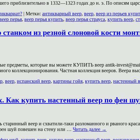
шего приблизительно в 1332—1323 годах до н. э. По описям ца
тиквариат?
|
Метки:
антикварный веер
,
веер
,
веер из перьев купи
веер перья
,
веер перья купить
,
веер перья страуса
,
купить веер
,
с
станком из резной слоновой кости монтир
ые предметы, которые вы можете КУПИТЬ веер antik-invest@mail.
езного коллекционирования. Частная коллекция вееров. Веера 
ер
,
веер
,
испанский веер
,
картины гойя
,
купить веер
,
настенный в
х. Как купить настенный веер по фен шу
 старинный веер и схватили-таки разломанного и рваного красав
и фен шуй повешен на стену или …
Читать далее
→
 фен шуй
,
купить веер
,
куплю веер
,
настенный веер
,
реставрация