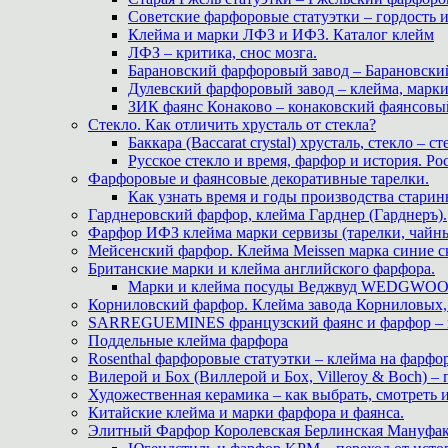
Советские фарфоровые статуэтки – гордость 
Клейма и марки ЛФЗ и ИФЗ. Каталог клейм
ЛФЗ – критика, снос мозга.
Барановский фарфоровый завод – Барановски
Дулевский фарфоровый завод – клейма, марк
ЗИК фаянс Конаково – конаковский фаянсовый 
Стекло. Как отличить хрусталь от стекла?
Баккара (Baccarat crystal) хрусталь, стекло – с
Русское стекло и время, фарфор и история. Рос
Фарфоровые и фаянсовые декоративные тарелки.
Как узнать время и годы производства старин
Гарднеровский фарфор, клейма Гарднер (Гарднеръ).
Фарфор ИФЗ клейма марки сервизы (тарелки, чайны
Мейсенский фарфор. Клейма Meissen марка синие 
Британские марки и клейма английского фарфора.
Марки и клейма посуды Веджвуд WEDGWOOD
Корниловский фарфор. Клейма завода Корниловых, 
SARREGUEMINES французский фаянс и фарфор – кл
Поддельные клейма фарфора
Rosenthal фарфоровые статуэтки – клейма на фарфор
Вилерой и Бох (Виллерой и Бох, Villeroy & Boch) –
Художественная керамика – как выбрать, смотреть
Китайские клейма и марки фарфора и фаянса.
Элитный Фарфор Королевская Берлинская Мануфакту