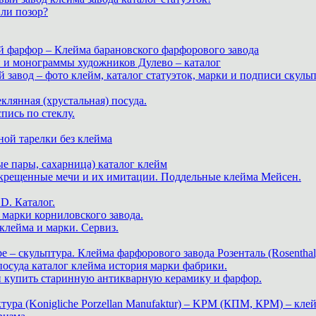
или позор?
й фарфор – Клейма барановского фарфорового завода
и и монограммы художников Дулево – каталог
завод – фото клейм, каталог статуэток, марки и подписи скуль
теклянная (хрустальная) посуда.
пись по стеклу.
ной тарелки без клейма
е пары, сахарница) каталог клейм
скрещенные мечи и их имитации. Поддельные клейма Мейсен.
. Каталог.
марки корниловского завода.
ейма и марки. Сервиз.
е – скульптура. Клейма фарфорового завода Розенталь (Rosenthal
 посуда каталог клейма история марки фабрики.
 и купить старинную антикварную керамику и фарфор.
ра (Konigliche Porzellan Manufaktur) – KPM (КПМ, КРМ) – клей