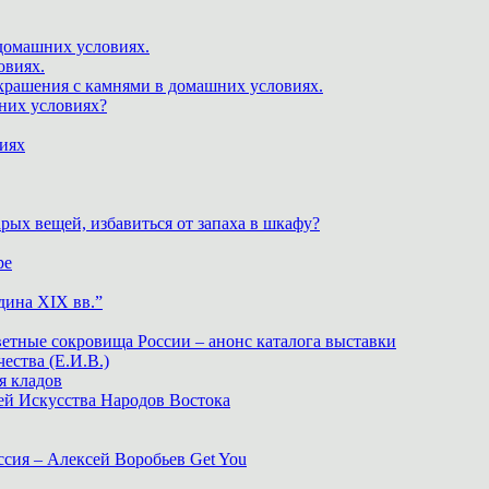
 домашних условиях.
овиях.
крашения с камнями в домашних условиях.
шних условиях?
виях
рых вещей, избавиться от запаха в шкафу?
ре
дина XIX вв.”
ветные сокровища России – анонс каталога выставки
тва (Е.И.В.)
я кладов
ей Искусства Народов Востока
ия – Алексей Воробьев Get You