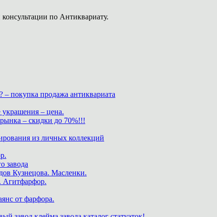
 консультации по Антиквариату.
? – покупка продажа антиквариата
 украшения – цена.
нка – скидки до 70%!!!
ирования из личных коллекций
р.
о завода
дов Кузнецова. Масленки.
. Агитфарфор.
аянс от фарфора.
ый завод клейма завода каталог статуэток!