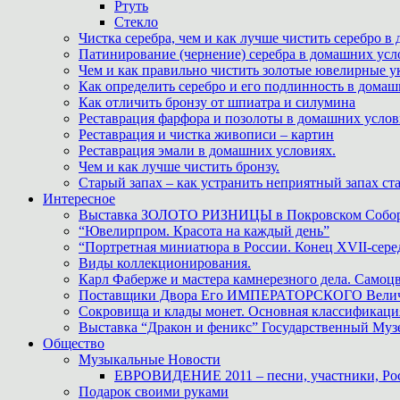
Ртуть
Стекло
Чистка серебра, чем и как лучше чистить серебро в
Патинирование (чернение) серебра в домашних усл
Чем и как правильно чистить золотые ювелирные у
Как определить серебро и его подлинность в дома
Как отличить бронзу от шпиатра и силумина
Реставрация фарфора и позолоты в домашних усло
Реставрация и чистка живописи – картин
Реставрация эмали в домашних условиях.
Чем и как лучше чистить бронзу.
Старый запах – как устранить неприятный запах ста
Интересное
Выставка ЗОЛОТО РИЗНИЦЫ в Покровском Собо
“Ювелирпром. Красота на каждый день”
“Портретная миниатюра в России. Конец XVII-сере
Виды коллекционирования.
Карл Фаберже и мастера камнерезного дела. Самоц
Поставщики Двора Его ИМПЕРАТОРСКОГО Величес
Сокровища и клады монет. Основная классификаци
Выставка “Дракон и феникс” Государственный Муз
Общество
Музыкальные Новости
ЕВРОВИДЕНИЕ 2011 – песни, участники, Росс
Подарок своими руками