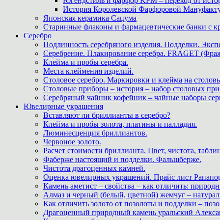
Югендстиль и фарфор KPM – переход от исто
История Королевской Фарфоровой Мануфактуры 
Японская керамика Сацума
Старинные флаконы и фармацевтические банки с 
Серебро
Подлинность серебряного изделия. Подделки. Экспе
Серебрение. Плакирование серебра. FRAGET (Фра
Клейма и пробы серебра.
Места клеймения изделий.
Столовое серебро. Маркировки и клейма на столовы
Столовые приборы – история – набор столовых при
Серебряный чайник кофейник – чайные наборы сер
Ювелирные украшения
Вставляют ли бриллианты в серебро?
Клейма и пробы золота, платины и палладия.
Люминесценция бриллиантов.
Червоное золото.
Расчет стоимости бриллианта. Цвет, чистота, табли
Фаберже настоящий и подделки. Фальшберже.
Чистота драгоценных камней.
Оценка ювелирных украшений. Прайс лист Рапапорт
Камень аметист – свойства – как отличить: приро
Алмаз и черный (белый, цветной) жемчуг – натура
Как отличить золото от позолоты и подделки – позо
Драгоценный природный камень уральский Алекса