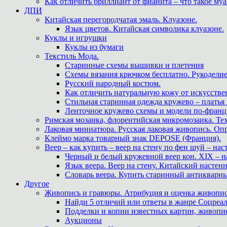
Как отличить бриллиант от фианита – что такое му
ДПИ
Китайская перегородчатая эмаль. Клуазоне.
Язык цветов. Китайская символика клуазоне.
Куклы и игрушки
Куклы из бумаги
Текстиль Мода.
Старинные схемы вышивки и плетения
Схемы вязания крючком бесплатно. Рукоделие
Русский народный костюм.
Как отличить натуральную кожу от искусстве
Стильная старинная одежда кружево – платья
Ленточное кружево схемы и модели по-францу
Римская мозаика, флорентийская микромозаика. Те
Лаковая миниатюра. Русская лаковая живопись. О
Клеймо марка товарный знак DEPOSE (Франция).
Веер – как купить – веер на стену по фен шуй – нас
Черный и белый кружевной веер кон. XIX – н
Язык веера. Веер на стену. Китайский настен
Словарь веера. Купить старинный антикварн
Другое
Живопись и гравюры. Атрибуция и оценка живопис
Найди 5 отличий или ответы в жанре Соцреал
Подделки и копии известных картин, живопис
Аукционы