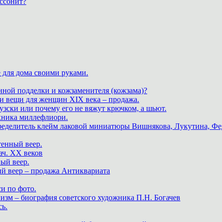
ассонит?
 для дома своими руками.
нной подделки и кожзаменителя (кожзама)?
 и вещи для женщин XIX века – продажа.
зски или почему его не вяжут крючком, а шьют.
хника миллефлиори.
пределитель клейм лаковой миниатюры Вишнякова, Лукутина, Фе
тенный веер.
ач. XX веков
ный веер.
ый веер – продажа Антиквариата
и по фото.
изм – биография советского художника П.Н. Богачев
ь.