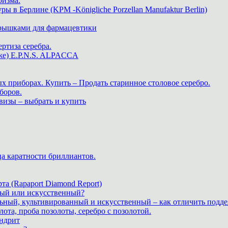
ризма.
в Берлине (KPM -Königliche Porzellan Manufaktur Berlin)
крышками для фармацевтики
ртиза серебра.
же) E.P.N.S. ALPACCA
х приборах. Купить – Продать старинное столовое серебро.
боров.
визы – выбрать и купить
ца каратности бриллиантов.
а (Rapaport Diamond Report)
дный или искусственный?
льный, культивированный и искусственный – как отличить подде
лота, проба позолоты, серебро с позолотой.
ндрит