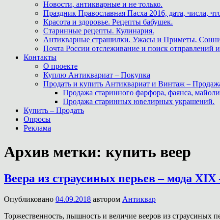
Новости, антикварные и не только.
Праздник Православная Пасха 2016, дата, числа, что
Красота и здоровье. Рецепты бабушек.
Старинные рецепты. Кулинария.
Антикварные страшилки. Ужасы и Приметы. Сонни
Почта России отслеживание и поиск отправлений и
Контакты
О проекте
Куплю Антиквариат – Покупка
Продать и купить Антиквариат и Винтаж – Продаж
Продажа старинного фарфора, фаянса, майоли
Продажа старинных ювелирных украшений.
Купить – Продать
Опросы
Реклама
Архив метки:
купить веер
Веера из страусиных перьев – мода XIX 
Опубликовано
04.09.2018
автором
Антиквар
Торжественность, пышность и величие вееров из страусиных п