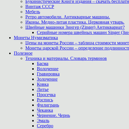
Букинистические Книги издания – скачать бесплатн
Винтаж СССР
Мебель
Ретро автомобили. Антикварные машины.
Иконы. Медно-литая пластика. Церковная утварь.
Швейные машинки Зингер (Zinger) Антиквариат?
Серийные номера швейных машин Singer (Зин
Монеты Нумизматика
Цены на монеты России – таблица стоимости монет
Монеты царской России – определение подлинност
Полезное
Техника и материалы. Словарь терминов
Басма
Волочение
Гравировка
Золочение
Ковка
Литье
Просечка
Роспись
Филигрань
Чеканка
Чернение. Чернь
Эмаль
Серебро