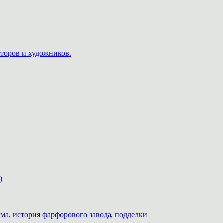
пторов и художников.
)
ма, история фарфорового завода, подделки