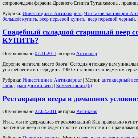
сопровождали фараона Древнего Египта Тутанхамона , правив
Рубрика:
Инвестиции в Антиквариат
,
Что такое настоящий Ан
большой купить
,
веер перьевой купить
,
веер перьевой черный
,
Свадебный складной старинный веер со 
КУПИТЬ?
Опубликовано
07.11.2011
автором
Антиквар
Дорогие читатели моего блога! Сегодня я покажу вам уникальн
употребления и с середины 1960-х становится предметом серь
Рубрика:
Инвестиции в Антиквариат
|
Метки:
антикварный ве
гойя
,
французский веер
|
Комментарии (6)
Реставрация веера в домашних условия
Опубликовано
22.02.2011
автором
Антиквар
Итак, мы не удержались от рекомендаций Как правильно купить
настенный веер и он будет строго в соответствии с правилам
Рубрика:
Полезные советы
|
Метки:
веер
,
веер на стену
,
веер по