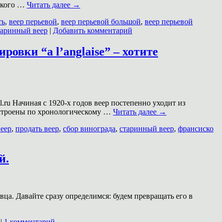
рского …
Читать далее
→
ть
,
веер перьевой
,
веер перьевой большой
,
веер перьевой
таринный веер
|
Добавить комментарий
овки “a l’anglaise” – хотите
ru Начиная с 1920-х годов веер постепенно уходит из
выстроены по хронологическому …
Читать далее
→
еер
,
продать веер
,
сбор винограда
,
старинный веер
,
франсиско
й.
ца. Давайте сразу определимся: будем превращать его в
|
1 комментарий