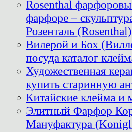
Rosenthal фарфоровые
фарфоре – скульптур
Розенталь (Rosenthal)
Вилерой и Бох (Вилле
посуда каталог клейм
Художественная керам
купить старинную ан
Китайские клейма и 
Элитный Фарфор Кор
Мануфактура (Konigli