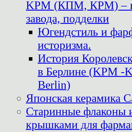
KPM (КПМ, КРМ) – к
завода, подделки
Югендстиль и фар
историзма.
История Королевс
в Берлине (KPM -Kö
Berlin)
Японская керамика 
Старинные флаконы и
крышками для фарма