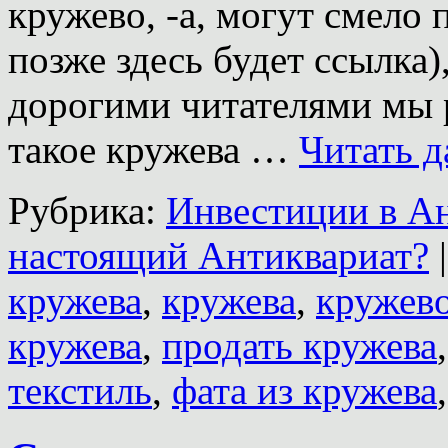
кру́жево, -а, могут смело
позже здесь будет ссылка
дорогими читателями мы 
такое кружева …
Читать 
Рубрика:
Инвестиции в А
настоящий Антиквариат?
|
кружева
,
кружева
,
кружев
кружева
,
продать кружева
текстиль
,
фата из кружева