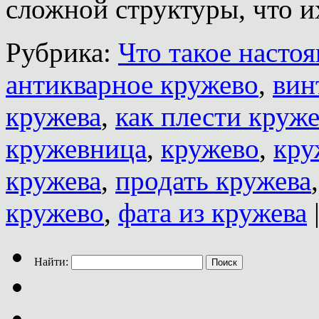
сложной структуры, что 
Рубрика:
Что такое насто
антикварное кружево
,
вин
кружева
,
как плести круж
кружевница
,
кружево
,
кру
кружева
,
продать кружева
кружево
,
фата из кружева
Найти: