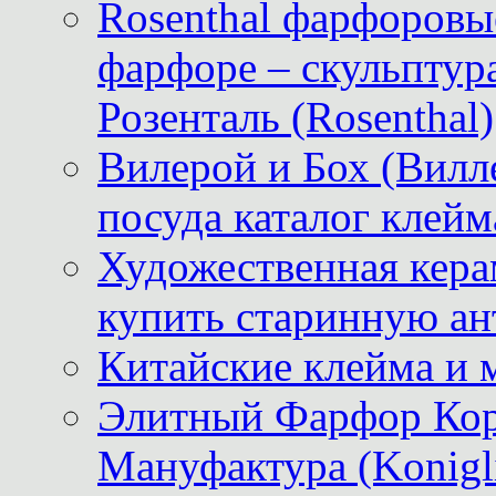
Rosenthal фарфоровые
фарфоре – скульптур
Розенталь (Rosenthal)
Вилерой и Бох (Вилле
посуда каталог клейм
Художественная керам
купить старинную ан
Китайские клейма и 
Элитный Фарфор Кор
Мануфактура (Konigli