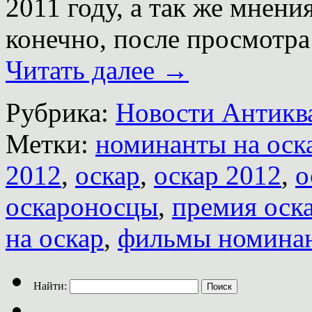
2011 году, а так же мнени
конечно, после просмотра
Читать далее
→
Рубрика:
Новости Антиква
Метки:
номинанты на оск
2012
,
оскар
,
оскар 2012
,
о
оскароносцы
,
премия оск
на оскар
,
фильмы номина
Найти: