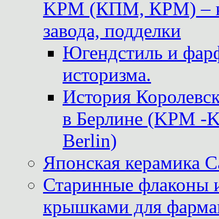
KPM (КПМ, КРМ) – к
завода, подделки
Югендстиль и фар
историзма.
История Королевс
в Берлине (KPM -Kö
Berlin)
Японская керамика 
Старинные флаконы и
крышками для фарма