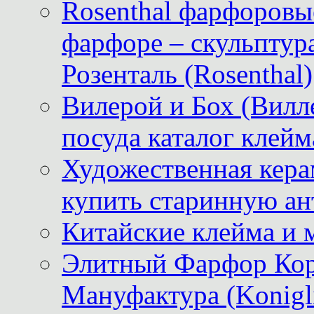
Rosenthal фарфоровые
фарфоре – скульптур
Розенталь (Rosenthal)
Вилерой и Бох (Вилле
посуда каталог клейм
Художественная керам
купить старинную ан
Китайские клейма и 
Элитный Фарфор Кор
Мануфактура (Konigli