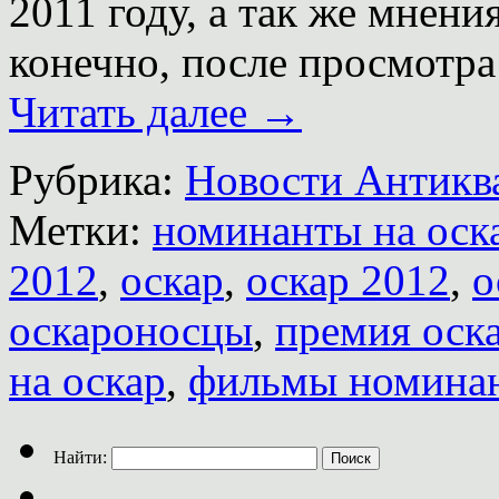
2011 году, а так же мнени
конечно, после просмотра
Читать далее
→
Рубрика:
Новости Антиква
Метки:
номинанты на оск
2012
,
оскар
,
оскар 2012
,
о
оскароносцы
,
премия оск
на оскар
,
фильмы номина
Найти: