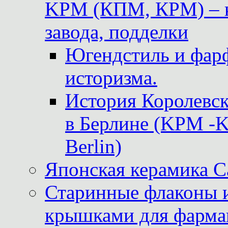
KPM (КПМ, КРМ) – к
завода, подделки
Югендстиль и фар
историзма.
История Королевс
в Берлине (KPM -Kö
Berlin)
Японская керамика 
Старинные флаконы и
крышками для фарма