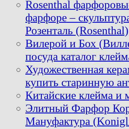
Rosenthal фарфоровые
фарфоре – скульптур
Розенталь (Rosenthal)
Вилерой и Бох (Вилле
посуда каталог клейм
Художественная керам
купить старинную ан
Китайские клейма и 
Элитный Фарфор Кор
Мануфактура (Konigli