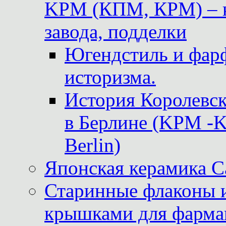
KPM (КПМ, КРМ) – к
завода, подделки
Югендстиль и фар
историзма.
История Королевс
в Берлине (KPM -Kö
Berlin)
Японская керамика 
Старинные флаконы и
крышками для фарма