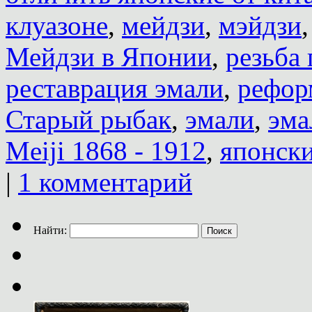
клуазоне
,
мейдзи
,
мэйдзи
Мейдзи в Японии
,
резьба 
реставрация эмали
,
рефо
Старый рыбак
,
эмали
,
эма
Meiji 1868 - 1912
,
японски
|
1 комментарий
Найти: