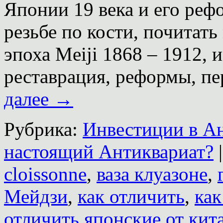
Японии 19 века и его рефо
резьбе по кости, почитат
эпоха Meiji 1868 – 1912,
реставрация, реформы, п
далее
→
Рубрика:
Инвестиции в А
настоящий Антиквариат?
|
cloissonne
,
ваза клуазоне
,
Мейдзи
,
как отличить
,
как
отличить японские от кит