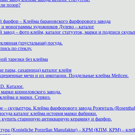
или позор?
й фарфор – Клейма барановского фарфорового завода
и и монограммы художников Дулево – каталог
завод – фото клейм, каталог статуэток, марки и подписи скуль
теклянная (хрустальная) посуда.
пись по стеклу.
ной тарелки без клейма
е пары, сахарница) каталог клейм
скрещенные мечи и их имитации. Поддельные клейма Мейсен.
. Каталог.
марки корниловского завода.
ейма и марки. Сервиз.
е – скульптура. Клейма фарфорового завода Розенталь (Rosenthal
 посуда каталог клейма история марки фабрики.
 и купить старинную антикварную керамику и фарфор.
ра (Konigliche Porzellan Manufaktur) – KPM (КПМ, КРМ) – клей