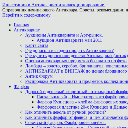
Инвестиции в Антиквариат и коллекционирование.
Справочник начинающего Антиквара. Советы, рекомендации и
Перейти к содержимому
Главная
Антиквариат
Аукционы Антиквариата и Арт-рынок.
Аукцион Антиквариата май 2011
Карта сайта
Где дорого и выгодно продать Антиквариат?
Где купить дорого или дешево Антиквариат (антик)
Оценка антикварных предметов бесплатно по фото
Ломбард – золото, серебро, бриллианты, ювелирные
АНТИКВАРИАТ и ВИНТАЖ по ценам блошиного ры
Антик Форум
Распродажа Антиквариата и предметов коллекцион
Фарфор
Дорогой и дешевый старинный антикварный фарфо
Пасхальные яйца Императорского фарфоровог
Фарфор Кузнецова – клейма фарфоровых заво
Фарфоровая пластика 20-х Кузнецов и Данько
Как отличить деколь от ручной росписи?
Как отличить фарфор от фаянса, и чем отличается ф
Советский фарфор. Фарфоровые клейма.
Старая Гжель статуэтки – Гжельский фарфоров