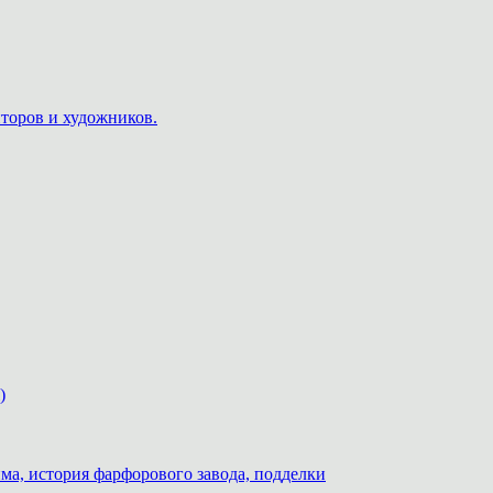
пторов и художников.
)
ма, история фарфорового завода, подделки