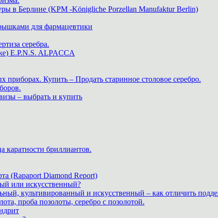
ризма.
в Берлине (KPM -Königliche Porzellan Manufaktur Berlin)
крышками для фармацевтики
ртиза серебра.
же) E.P.N.S. ALPACCA
х приборах. Купить – Продать старинное столовое серебро.
боров.
визы – выбрать и купить
ца каратности бриллиантов.
а (Rapaport Diamond Report)
дный или искусственный?
льный, культивированный и искусственный – как отличить подде
лота, проба позолоты, серебро с позолотой.
ндрит