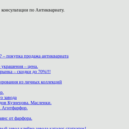
 консультации по Антиквариату.
? – покупка продажа антиквариата
 украшения – цена.
нка – скидки до 70%!!!
ирования из личных коллекций
р.
о завода
дов Кузнецова. Масленки.
. Агитфарфор.
аянс от фарфора.
ый завод клейма завода каталог статуэток!