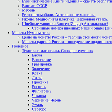
Букинистические Книги издания – скачать бесплатн
Винтаж СССР
Мебель
Ретро автомобили. Антикварные машины.
Иконы. Медно-литая пластика. Церковная утварь.
Швейные машинки Зингер (Zinger) Антиквариат?
Серийные номера швейных машин Singer (Зин
Монеты Нумизматика
Цены на монеты России – таблица стоимости монет
Монеты царской России – определение подлинност
Полезное
Техника и материалы. Словарь терминов
Басма
Волочение
Гравировка
Золочение
Ковка
Литье
Просечка
Роспись
Филигрань
Чеканка
Чернение. Чернь
Эмаль
Серебро