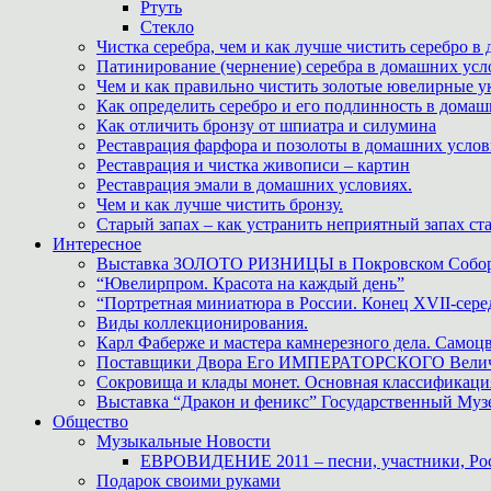
Ртуть
Стекло
Чистка серебра, чем и как лучше чистить серебро в
Патинирование (чернение) серебра в домашних усл
Чем и как правильно чистить золотые ювелирные у
Как определить серебро и его подлинность в дома
Как отличить бронзу от шпиатра и силумина
Реставрация фарфора и позолоты в домашних усло
Реставрация и чистка живописи – картин
Реставрация эмали в домашних условиях.
Чем и как лучше чистить бронзу.
Старый запах – как устранить неприятный запах ста
Интересное
Выставка ЗОЛОТО РИЗНИЦЫ в Покровском Собо
“Ювелирпром. Красота на каждый день”
“Портретная миниатюра в России. Конец XVII-сере
Виды коллекционирования.
Карл Фаберже и мастера камнерезного дела. Самоц
Поставщики Двора Его ИМПЕРАТОРСКОГО Величес
Сокровища и клады монет. Основная классификаци
Выставка “Дракон и феникс” Государственный Муз
Общество
Музыкальные Новости
ЕВРОВИДЕНИЕ 2011 – песни, участники, Росс
Подарок своими руками