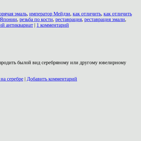
орячая эмаль
,
император Мейдзи
,
как отличить
,
как отличить
 Японии
,
резьба по кости
,
реставрация
,
реставрация эмали
,
ий антиквариат
|
1 комментарий
возродить былой вид серебряному или другому ювелирному
 на серебре
|
Добавить комментарий