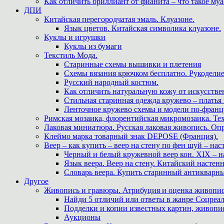
Как отличить бриллиант от фианита – что такое му
ДПИ
Китайская перегородчатая эмаль. Клуазоне.
Язык цветов. Китайская символика клуазоне.
Куклы и игрушки
Куклы из бумаги
Текстиль Мода.
Старинные схемы вышивки и плетения
Схемы вязания крючком бесплатно. Рукоделие
Русский народный костюм.
Как отличить натуральную кожу от искусстве
Стильная старинная одежда кружево – платья
Ленточное кружево схемы и модели по-францу
Римская мозаика, флорентийская микромозаика. Те
Лаковая миниатюра. Русская лаковая живопись. О
Клеймо марка товарный знак DEPOSE (Франция).
Веер – как купить – веер на стену по фен шуй – нас
Черный и белый кружевной веер кон. XIX – н
Язык веера. Веер на стену. Китайский настен
Словарь веера. Купить старинный антикварн
Другое
Живопись и гравюры. Атрибуция и оценка живопис
Найди 5 отличий или ответы в жанре Соцреал
Подделки и копии известных картин, живопис
Аукционы