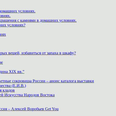
 домашних условиях.
овиях.
крашения с камнями в домашних условиях.
шних условиях?
виях
рых вещей, избавиться от запаха в шкафу?
ре
дина XIX вв.”
ветные сокровища России – анонс каталога выставки
тва (Е.И.В.)
я кладов
ей Искусства Народов Востока
ия – Алексей Воробьев Get You