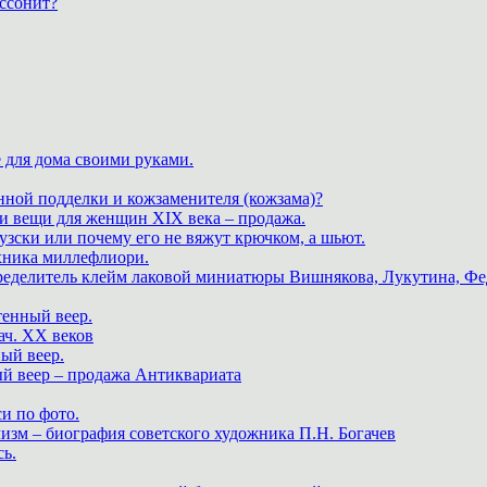
ассонит?
 для дома своими руками.
нной подделки и кожзаменителя (кожзама)?
 и вещи для женщин XIX века – продажа.
зски или почему его не вяжут крючком, а шьют.
хника миллефлиори.
пределитель клейм лаковой миниатюры Вишнякова, Лукутина, Фе
тенный веер.
ач. XX веков
ный веер.
ый веер – продажа Антиквариата
и по фото.
изм – биография советского художника П.Н. Богачев
ь.