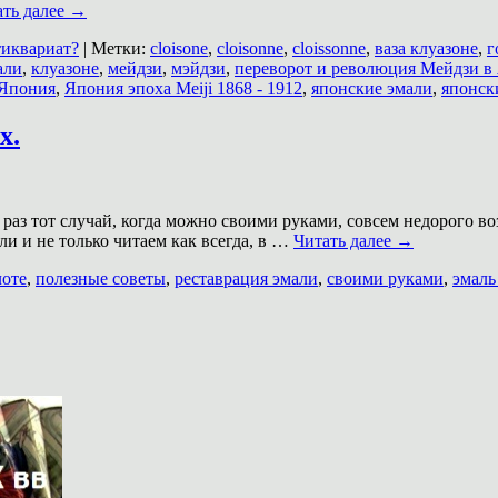
ать далее
→
тиквариат?
|
Метки:
cloisone
,
cloisonne
,
cloissonne
,
ваза клуазоне
,
г
али
,
клуазоне
,
мейдзи
,
мэйдзи
,
переворот и революция Мейдзи в
Япония
,
Япония эпоха Meiji 1868 - 1912
,
японские эмали
,
японск
х.
 раз тот случай, когда можно своими руками, совсем недорого 
и и не только читаем как всегда, в …
Читать далее
→
лоте
,
полезные советы
,
реставрация эмали
,
своими руками
,
эмаль