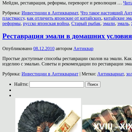
Мейдзи, реставрация, реформы, переворот и революция …
Чит
Рубрика:
Инвестиции в Антиквариат
,
Что такое настоящий Ан
пластмассу
,
как отличить японские от китайских
,
китайские эм
реформы
,
русско японская война
,
Старый рыбак
,
эмали
,
эмаль
,
Реставрация эмали в домашних условия
Опубликовано
08.12.2010
автором
Антиквар
Простые доступные способы реставрации сколов на эмали. Как
изделию с эмалью. Советы и рекомендации по реставрации эмал
Рубрика:
Инвестиции в Антиквариат
|
Метки:
Антиквариат
,
зо
Найти: