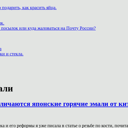
 подарить, как красить яйца.
к.
 посылок или куда жаловаться на Почту России?
а
ки и стекла.
али
тличаются японские горячие эмали от ки
 и его реформы я уже писала в статье о резьбе по кости, почит