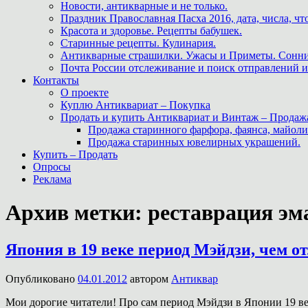
Новости, антикварные и не только.
Праздник Православная Пасха 2016, дата, числа, что
Красота и здоровье. Рецепты бабушек.
Старинные рецепты. Кулинария.
Антикварные страшилки. Ужасы и Приметы. Сонни
Почта России отслеживание и поиск отправлений и
Контакты
О проекте
Куплю Антиквариат – Покупка
Продать и купить Антиквариат и Винтаж – Продаж
Продажа старинного фарфора, фаянса, майоли
Продажа старинных ювелирных украшений.
Купить – Продать
Опросы
Реклама
Архив метки:
реставрация эм
Япония в 19 веке период Мэйдзи, чем о
Опубликовано
04.01.2012
автором
Антиквар
Мои дорогие читатели! Про сам период Мэйдзи в Японии 19 века