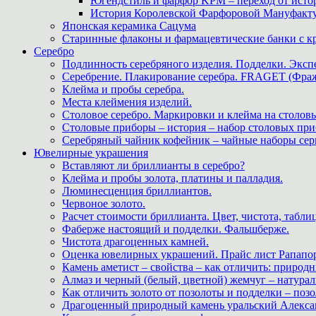
Югендстиль и фарфор KPM – переход от исто
История Королевской Фарфоровой Мануфактуры 
Японская керамика Сацума
Старинные флаконы и фармацевтические банки с 
Серебро
Подлинность серебряного изделия. Подделки. Экспе
Серебрение. Плакирование серебра. FRAGET (Фра
Клейма и пробы серебра.
Места клеймения изделий.
Столовое серебро. Маркировки и клейма на столовы
Столовые приборы – история – набор столовых при
Серебряный чайник кофейник – чайные наборы сер
Ювелирные украшения
Вставляют ли бриллианты в серебро?
Клейма и пробы золота, платины и палладия.
Люминесценция бриллиантов.
Червоное золото.
Расчет стоимости бриллианта. Цвет, чистота, табли
Фаберже настоящий и подделки. Фальшберже.
Чистота драгоценных камней.
Оценка ювелирных украшений. Прайс лист Рапапорт
Камень аметист – свойства – как отличить: приро
Алмаз и черный (белый, цветной) жемчуг – натура
Как отличить золото от позолоты и подделки – позо
Драгоценный природный камень уральский Алекса