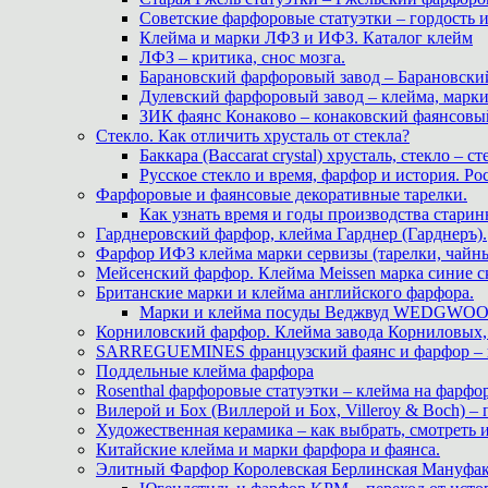
Советские фарфоровые статуэтки – гордость 
Клейма и марки ЛФЗ и ИФЗ. Каталог клейм
ЛФЗ – критика, снос мозга.
Барановский фарфоровый завод – Барановски
Дулевский фарфоровый завод – клейма, марк
ЗИК фаянс Конаково – конаковский фаянсовый 
Стекло. Как отличить хрусталь от стекла?
Баккара (Baccarat crystal) хрусталь, стекло – с
Русское стекло и время, фарфор и история. Рос
Фарфоровые и фаянсовые декоративные тарелки.
Как узнать время и годы производства старин
Гарднеровский фарфор, клейма Гарднер (Гарднеръ).
Фарфор ИФЗ клейма марки сервизы (тарелки, чайны
Мейсенский фарфор. Клейма Meissen марка синие 
Британские марки и клейма английского фарфора.
Марки и клейма посуды Веджвуд WEDGWOOD
Корниловский фарфор. Клейма завода Корниловых, 
SARREGUEMINES французский фаянс и фарфор – кл
Поддельные клейма фарфора
Rosenthal фарфоровые статуэтки – клейма на фарфор
Вилерой и Бох (Виллерой и Бох, Villeroy & Boch) –
Художественная керамика – как выбрать, смотреть
Китайские клейма и марки фарфора и фаянса.
Элитный Фарфор Королевская Берлинская Мануфакту