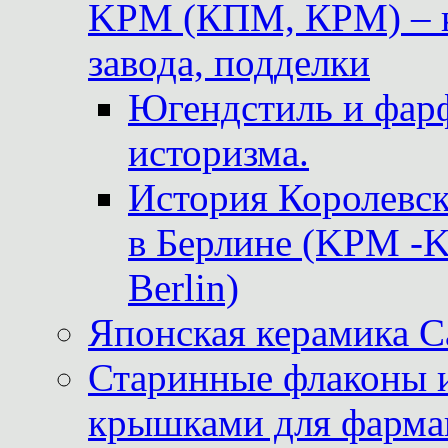
KPM (КПМ, КРМ) – к
завода, подделки
Югендстиль и фар
историзма.
История Королевс
в Берлине (KPM -Kö
Berlin)
Японская керамика 
Старинные флаконы и
крышками для фарма