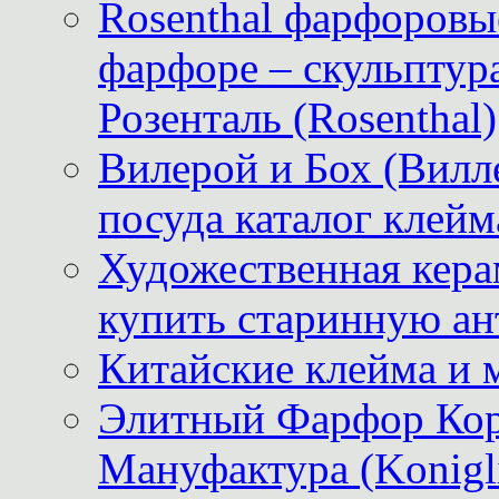
Rosenthal фарфоровые
фарфоре – скульптур
Розенталь (Rosenthal)
Вилерой и Бох (Вилле
посуда каталог клейм
Художественная керам
купить старинную ан
Китайские клейма и 
Элитный Фарфор Кор
Мануфактура (Konigli