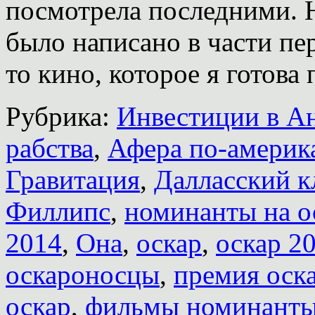
посмотрела последними. Н
было написано в части пер
то кино, которое я готов
Рубрика:
Инвестиции в А
рабства
,
Афера по-америк
Гравитация
,
Далласский к
Филлипс
,
номинанты на о
2014
,
Она
,
оскар
,
оскар 2
оскароносцы
,
премия оск
оскар
,
фильмы номинант