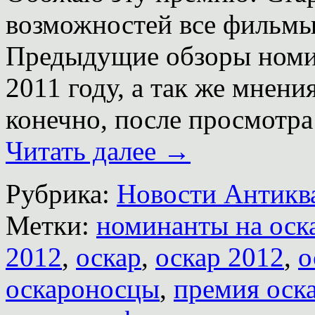
возможностей все фильмы
Предыдущие обзоры номин
2011 году, а так же мнени
конечно, после просмотра
Читать далее
→
Рубрика:
Новости Антиква
Метки:
номинанты на оск
2012
,
оскар
,
оскар 2012
,
о
оскароносцы
,
премия оск