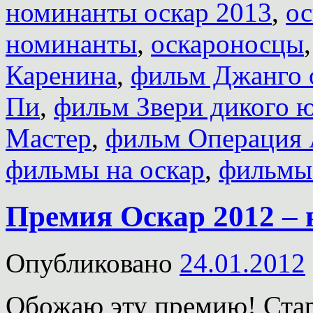
номинанты оскар 2013
,
ос
номинанты
,
оскароносцы
Каренина
,
фильм Джанго
Пи
,
фильм Звери дикого 
Мастер
,
фильм Операция 
фильмы на оскар
,
фильмы
Премия Оскар 2012 – 
Опубликовано
24.01.2012
Обожаю эту премию! Стар