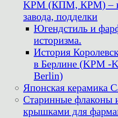
KPM (КПМ, КРМ) – к
завода, подделки
Югендстиль и фар
историзма.
История Королевс
в Берлине (KPM -Kö
Berlin)
Японская керамика 
Старинные флаконы и
крышками для фарма