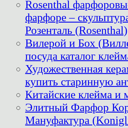
Rosenthal фарфоровые
фарфоре – скульптур
Розенталь (Rosenthal)
Вилерой и Бох (Вилле
посуда каталог клейм
Художественная керам
купить старинную ан
Китайские клейма и 
Элитный Фарфор Кор
Мануфактура (Konigli