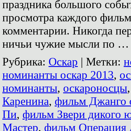
праздника большого событ
просмотра каждого фильм
комментарии. Никогда пе
ничьи чужие мысли по 
Рубрика:
Оскар
|
Метки:
н
номинанты оскар 2013
,
ос
номинанты
,
оскароносцы
Каренина
,
фильм Джанго
Пи
,
фильм Звери дикого 
Мастер
,
фильм Операция 