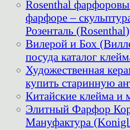
Rosenthal фарфоровые
фарфоре – скульптур
Розенталь (Rosenthal)
Вилерой и Бох (Вилле
посуда каталог клейм
Художественная керам
купить старинную ан
Китайские клейма и 
Элитный Фарфор Кор
Мануфактура (Konigli