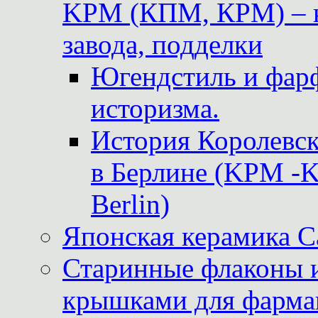
KPM (КПМ, КРМ) – к
завода, подделки
Югендстиль и фар
историзма.
История Королевс
в Берлине (KPM -Kö
Berlin)
Японская керамика 
Старинные флаконы и
крышками для фарма