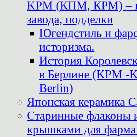
KPM (КПМ, КРМ) – к
завода, подделки
Югендстиль и фар
историзма.
История Королевс
в Берлине (KPM -Kö
Berlin)
Японская керамика 
Старинные флаконы и
крышками для фарма