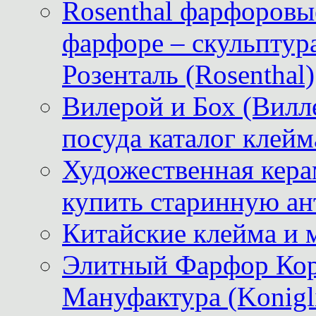
Rosenthal фарфоровые
фарфоре – скульптур
Розенталь (Rosenthal)
Вилерой и Бох (Вилле
посуда каталог клейм
Художественная керам
купить старинную ан
Китайские клейма и 
Элитный Фарфор Кор
Мануфактура (Konigli