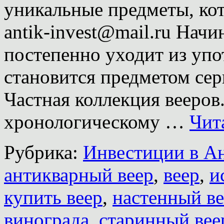
уникальные предметы, к
antik-invest@mail.ru Начи
постепенно уходит из упо
становится предметом сер
Частная коллекция вееров
хронологическому …
Чит
Рубрика:
Инвестиции в А
антикварный веер
,
веер
,
и
купить веер
,
настенный ве
винограда
,
старинный вее