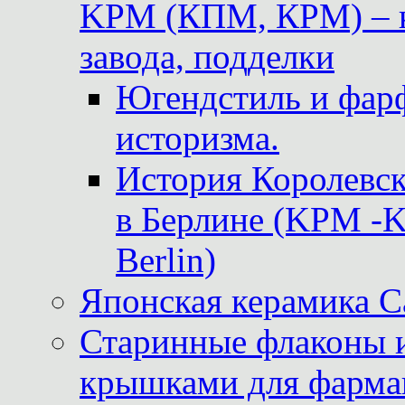
KPM (КПМ, КРМ) – к
завода, подделки
Югендстиль и фар
историзма.
История Королевс
в Берлине (KPM -Kö
Berlin)
Японская керамика 
Старинные флаконы и
крышками для фарма