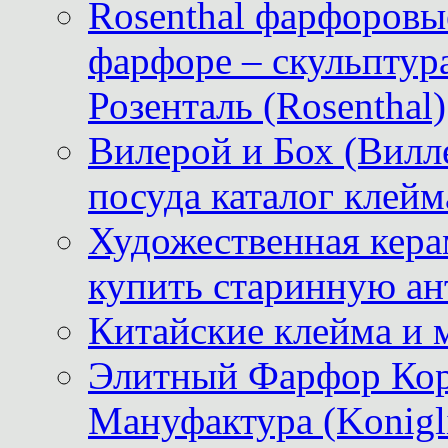
Rosenthal фарфоровые
фарфоре – скульптур
Розенталь (Rosenthal)
Вилерой и Бох (Вилле
посуда каталог клейм
Художественная керам
купить старинную ан
Китайские клейма и 
Элитный Фарфор Кор
Мануфактура (Konigli