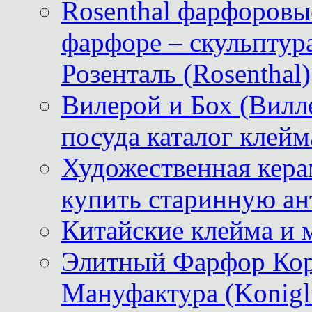
Rosenthal фарфоровые
фарфоре – скульптур
Розенталь (Rosenthal)
Вилерой и Бох (Вилле
посуда каталог клейм
Художественная керам
купить старинную ан
Китайские клейма и 
Элитный Фарфор Кор
Мануфактура (Konigli