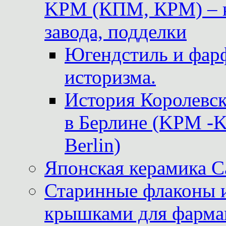
KPM (КПМ, КРМ) – к
завода, подделки
Югендстиль и фар
историзма.
История Королевс
в Берлине (KPM -Kö
Berlin)
Японская керамика 
Старинные флаконы и
крышками для фарма