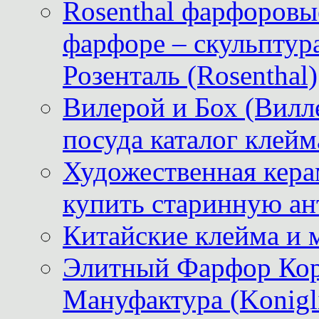
Rosenthal фарфоровые
фарфоре – скульптур
Розенталь (Rosenthal)
Вилерой и Бох (Вилле
посуда каталог клейм
Художественная керам
купить старинную ан
Китайские клейма и 
Элитный Фарфор Кор
Мануфактура (Konigli