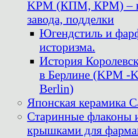
KPM (КПМ, КРМ) – к
завода, подделки
Югендстиль и фар
историзма.
История Королевс
в Берлине (KPM -Kö
Berlin)
Японская керамика 
Старинные флаконы и
крышками для фарма