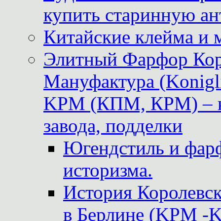
купить старинную ан
Китайские клейма и 
Элитный Фарфор Кор
Мануфактура (Konigli
KPM (КПМ, КРМ) – к
завода, подделки
Югендстиль и фар
историзма.
История Королевс
в Берлине (KPM -Kö