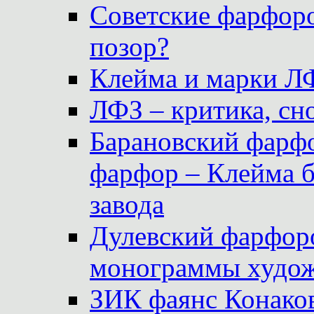
Советские фарфоро
позор?
Клейма и марки Л
ЛФЗ – критика, сно
Барановский фарфо
фарфор – Клейма 
завода
Дулевский фарфоро
монограммы худож
ЗИК фаянс Конаков