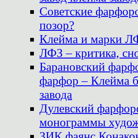
Советские фарфоро
позор?
Клейма и марки Л
ЛФЗ – критика, сно
Барановский фарфо
фарфор – Клейма 
завода
Дулевский фарфоро
монограммы худож
ЗИК фаянс Конаков