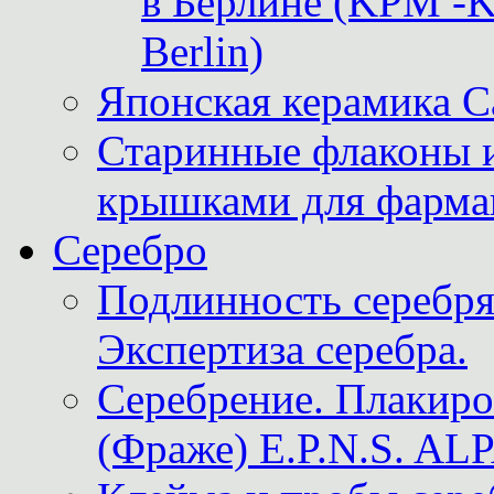
в Берлине (KPM -Kö
Berlin)
Японская керамика 
Старинные флаконы и
крышками для фарма
Серебро
Подлинность серебря
Экспертиза серебра.
Серебрение. Плакир
(Фраже) E.P.N.S. A