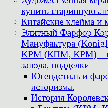
купить старинную ан
Китайские клейма и 
Элитный Фарфор Кор
Мануфактура (Konigli
KPM (КПМ, КРМ) – к
завода, подделки
Югендстиль и фар
историзма.
История Королевс