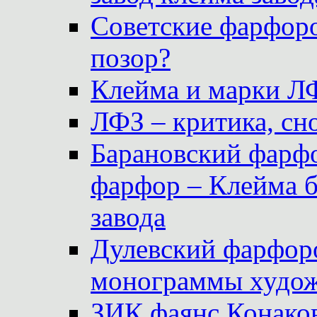
Советские фарфоро
позор?
Клейма и марки Л
ЛФЗ – критика, сно
Барановский фарфо
фарфор – Клейма 
завода
Дулевский фарфоро
монограммы худож
ЗИК фаянс Конаков