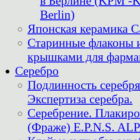
в Берлине (KPM -Kö
Berlin)
Японская керамика 
Старинные флаконы и
крышками для фарма
Серебро
Подлинность серебря
Экспертиза серебра.
Серебрение. Плакир
(Фраже) E.P.N.S. A