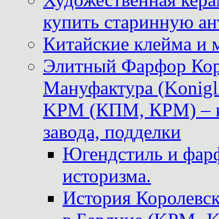
купить старинную ан
Китайские клейма и 
Элитный Фарфор Кор
Мануфактура (Konigli
KPM (КПМ, КРМ) – к
завода, подделки
Югендстиль и фар
историзма.
История Королевс