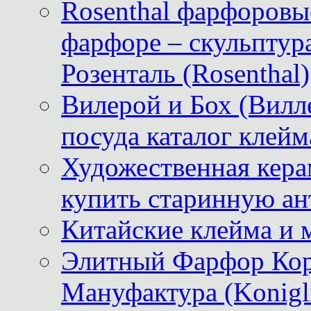
Rosenthal фарфоровые
фарфоре – скульптур
Розенталь (Rosenthal)
Вилерой и Бох (Вилле
посуда каталог клейм
Художественная керам
купить старинную ан
Китайские клейма и 
Элитный Фарфор Кор
Мануфактура (Konigli