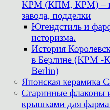
KPM (КПМ, КРМ) – к
завода, подделки
Югендстиль и фар
историзма.
История Королевс
в Берлине (KPM -Kö
Berlin)
Японская керамика 
Старинные флаконы и
крышками для фарма