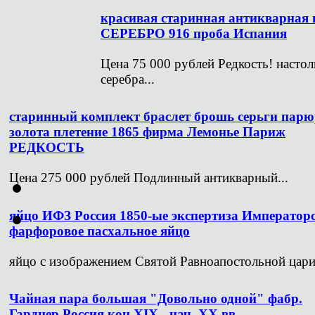
красивая старинная антикварна
СЕРЕБРО 916 проба Испания
Цена 75 000 рублей Редкость! настол
серебра...
старинный комплект браслет брошь серьги парю
золота плетение 1865 фирма Лемонье Париж
РЕДКОСТЬ
Цена 275 000 рублей Подлинный антикварный...
яйцо ИФЗ Россия 1850-ые экспертиза Император
фарфоровое пасхальное яйцо
яйцо с изображением Святой Равноапостольной цари
Чайная пара большая "Довольно одной" фабр.
Гарднер Россия кон.XIX - нач. XX вв