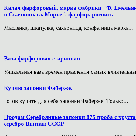
Калач фарфоровый, марка фабрики "Ф. Емелья
и Скачковъ въ Морье", фарфор, роспись
Масленка, шкатулка, сахарница, конфетница марка...
Ваза фарфоровая старинная
Уникальная ваза времен правления самых влиятельных
Куплю запонки Фаберже.
Готов купить для себя запонки Фаберже. Только...
Продам Серебрянные запонки 875 проба с хруста
серебро Винтаж СССР