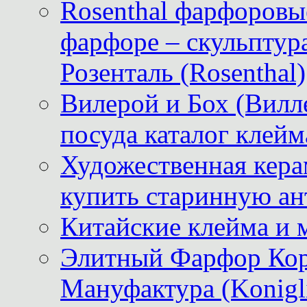
Rosenthal фарфоровые
фарфоре – скульптур
Розенталь (Rosenthal)
Вилерой и Бох (Вилле
посуда каталог клейм
Художественная керам
купить старинную ан
Китайские клейма и 
Элитный Фарфор Кор
Мануфактура (Konigli