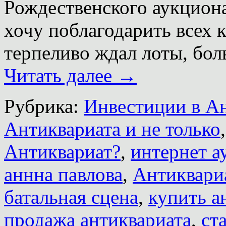
Рождественского аукциона
хочу поблагодарить всех 
терпеливо ждал лоты, бо
Читать далее
→
Рубрика:
Инвестиции в А
Антиквариата и не только
Антиквариат?
,
интернет а
аннна павлова
,
Антиквари
батальная сцена
,
купить а
продажа антиквариата
,
ст