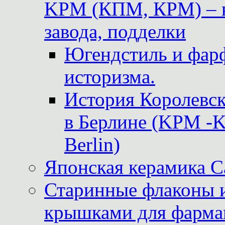
KPM (КПМ, КРМ) – к
завода, подделки
Югендстиль и фар
историзма.
История Королевс
в Берлине (KPM -Kö
Berlin)
Японская керамика 
Старинные флаконы и
крышками для фарма